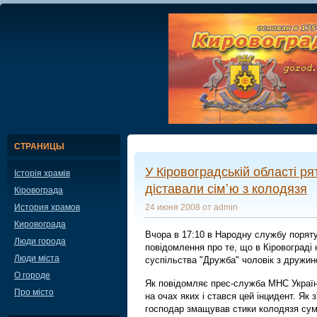
СТРАНИЦЫ
У Кіровоградській області р
Історія храмів
діставали сім’ю з колодязя
Кіровограда
История храмов
24 июня 2008 от admin
Кировограда
Вчора в 17:10 в Народну службу порят
Люди города
повідомлення про те, що в Кіровограді 
Люди міста
суспільства "Дружба" чоловік з дружин
О городе
Як повідомляє прес-служба МНС Україн
Про місто
на очах яких і стався цей інцидент. Як з
господар змащував стики колодязя сум