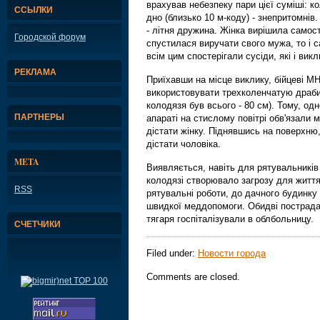
врахував небезпеку пари цієї суміші: к
ССЫЛКИ
дно (близько 10 м-коду) - знепритомнів
- літня дружина. Жінка вирішила самост
Городской форум
спустилася виручати свого мужа, то і 
всім цим спостерігали сусіди, які і вик
РЕКЛАМА
Приїхавши на місце виклику, бійцеві М
використовувати трехколенчатую драби
колодязя був всього - 80 см). Тому, одн
ПАРТНЕРЫ
апараті на стислому повітрі обв'язали 
дістати жінку. Піднявшись на поверхню,
дістати чоловіка.
META
Виявляється, навіть для рятувальників
колодязі створювало загрозу для житт
RSS
рятувальні роботи, до дачного будинку
швидкої меддопомоги. Обидві пострада
тягаря госпіталізували в облбольницу.
СЧЕТЧИКИ
Filed under:
Новости города
Comments are closed.