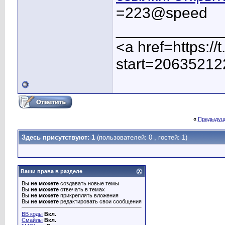
=223@speed
____________
<a href=https:/
start=20635212
«
Предыдущ
Здесь присутствуют: 1
(пользователей: 0 , гостей: 1)
Ваши права в разделе
Вы
не можете
создавать новые темы
Вы
не можете
отвечать в темах
Вы
не можете
прикреплять вложения
Вы
не можете
редактировать свои сообщения
BB коды
Вкл.
Смайлы
Вкл.