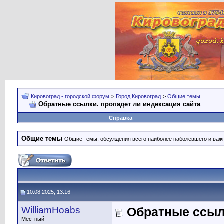
Кировоград - городской форум
>
Город Кировоград
>
Общие темы
Обратные ссылки. пропадет ли индексация сайта
Справка
Общие темы
Общие темы, обсуждения всего наиболее наболевшего и важн
10.08.2025, 13:16
WilliamHoabs
Обратные ссылк
Местный