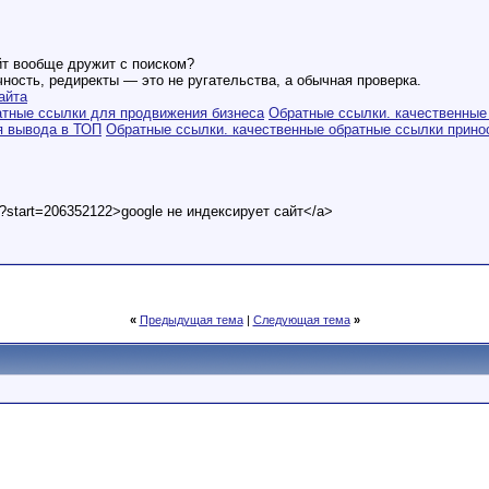
йт вообще дружит с поиском?
ичность, редиректы — это не ругательства, а обычная проверка.
айта
тные ссылки для продвижения бизнеса
Обратные ссылки. качественные
я вывода в ТОП
Обратные ссылки. качественные обратные ссылки прино
t?start=206352122>google не индексирует сайт</a>
«
Предыдущая тема
|
Следующая тема
»