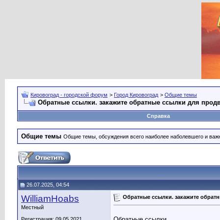
Кировоград - городской форум
>
Город Кировоград
>
Общие темы
Обратные ссылки. закажите обратные ссылки для прод
Справка
Общие темы
Общие темы, обсуждения всего наиболее наболевшего и важн
26.07.2025, 04:54
WilliamHoabs
Обратные ссылки. закажите обрат
Местный
Обратные ссылки.
Регистрация: 09.05.2021