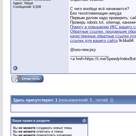
Адрес: Nepal
Сообщений: 6,508
С чего вообще всё начинается?
Без техоптимизации никуда
Первым делом надо проверить: са
Проверь robots.txt, sitemap, канон
Помогу в повышении ИКС вашего с
Обратные ссылки. продающие обра
качественные обратные ссылки дл
ссылки для вашего сайта
9cbba94
@seo-new.psy
__________________
<a href=https://t.me/SpeedyIndexBo
Здесь присутствуют: 1
(пользователей: 0 , гостей: 1)
Ваши права в разделе
Вы
не можете
создавать новые темы
Вы
не можете
отвечать в темах
Вы
не можете
прикреплять вложения