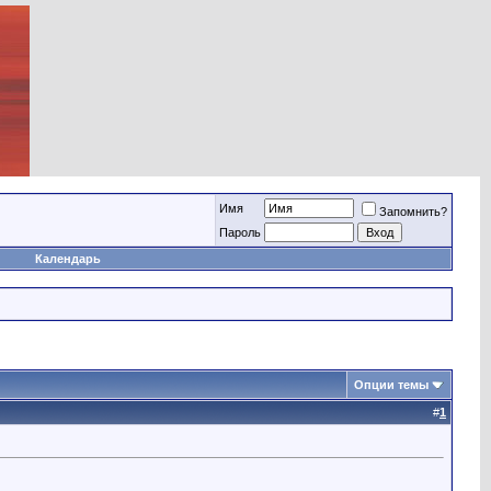
Имя
Запомнить?
Пароль
Календарь
Опции темы
#
1