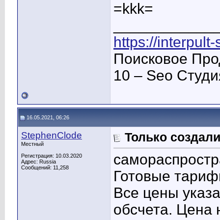
=kkk=
____________
https://interpult
Поисковое Про
10 – Seo Студ
16.05.2021, 06:26
StephenClode
Только создали
Местный
самораспростра
Регистрация: 10.03.2020
Адрес: Russia
Сообщений: 11,258
Готовые тари
Все цены указа
обсчета. Цена 