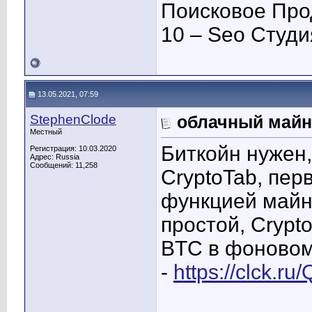
Поисковое Про
10 – Seo Студ
13.05.2021, 07:59
StephenClode
облачный майн
Местный
Биткойн нужен
Регистрация: 10.03.2020
Адрес: Russia
Сообщений: 11,258
CryptoTab, пер
функцией майн
простой, Crypt
BTC в фоновом р
-
https://clck.ru