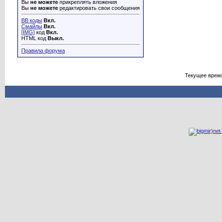
Вы
не можете
прикреплять вложения
Вы
не можете
редактировать свои сообщения
BB коды
Вкл.
Смайлы
Вкл.
[IMG]
код
Вкл.
HTML код
Выкл.
Правила форума
Текущее врем