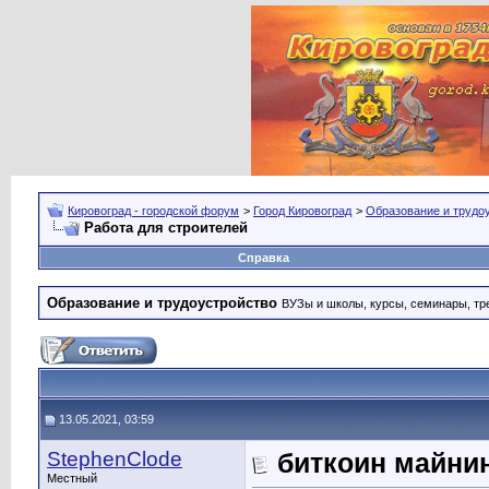
Кировоград - городской форум
>
Город Кировоград
>
Образование и трудо
Работа для строителей
Справка
Образование и трудоустройство
ВУЗы и школы, курсы, семинары, тре
13.05.2021, 03:59
StephenClode
биткоин майни
Местный