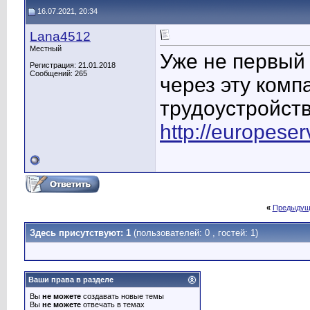
16.07.2021, 20:34
Lana4512
Местный
Уже не первый 
Регистрация: 21.01.2018
Сообщений: 265
через эту ком
трудоустройст
http://europese
«
Предыдущ
Здесь присутствуют: 1
(пользователей: 0 , гостей: 1)
Ваши права в разделе
Вы
не можете
создавать новые темы
Вы
не можете
отвечать в темах