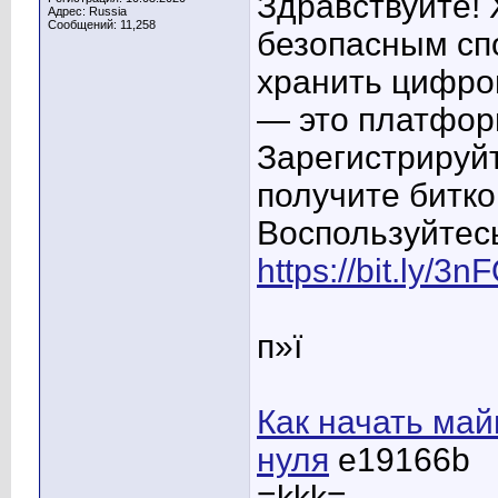
Здравствуйте! 
Адрес: Russia
Сообщений: 11,258
безопасным спо
хранить цифро
— это платфор
Зарегистрируйт
получите битко
Воспользуйтес
https://bit.ly/3
п»ї
Как начать ма
нуля
e19166b
=kkk=