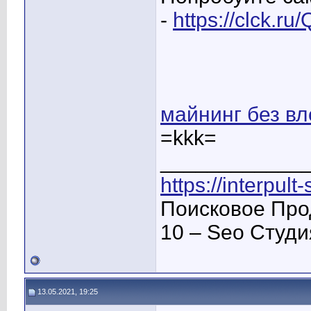
-
https://clck.ru
майнинг без в
=kkk=
____________
https://interpult
Поисковое Про
10 – Seo Студ
13.05.2021, 19:25