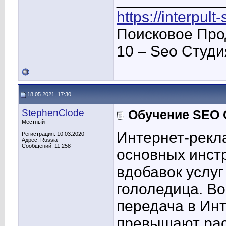
https://interpult
Поисковое Про
10 – Seo Студ
18.05.2021, 17:30
StephenClode
Обучение SEO 
Местный
Интернет-рекла
Регистрация: 10.03.2020
Адрес: Russia
Сообщений: 11,258
основных инст
вдобавок услуг
гололедица. Во
передача в Ин
превышают рас