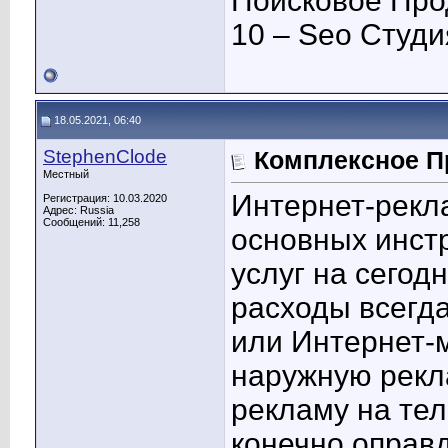
Поисковое Про
10 – Seo Студ
18.05.2021, 06:40
StephenClode
Комплексное П
Местный
Интернет-рекла
Регистрация: 10.03.2020
Адрес: Russia
Сообщений: 11,258
основных инст
услуг на сегод
расходы всегд
или Интернет-
наружную рекл
рекламу на тел
конечно оправд