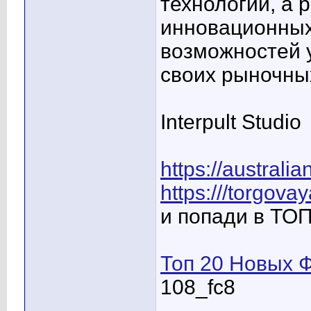
технологий, а
инновационных
возможностей 
своих рыночны
Interpult Studio
https://austral
https:///torgova
и попади в ТО
Топ 20 Новых Ф
108_fc8
____________