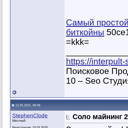
Самый простой
биткойны
50ce
=kkk=
____________
https://interpult
Поисковое Про
10 – Seo Студ
13.05.2021, 08:48
StephenClode
Соло майнинг 
Местный
Регистрация: 10.03.2020