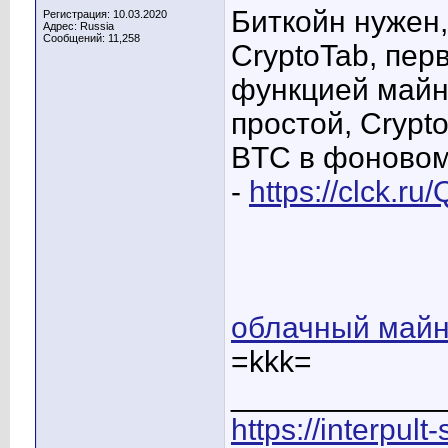
Биткойн нужен
Регистрация: 10.03.2020
Адрес: Russia
Сообщений: 11,258
CryptoTab, пер
функцией майн
простой, Crypt
BTC в фоновом р
-
https://clck.r
облачный майн
=kkk=
____________
https://interpult