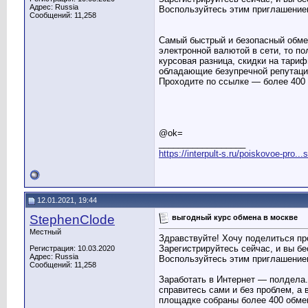
Адрес: Russia
Воспользуйтесь этим приглашени
Сообщений: 11,258
Самый быстрый и безопасный обме
электронной валютой в сети, то п
курсовая разница, скидки на тари
обладающие безупречной репутаци
Проходите по ссылке — более 400
@ok=
__________________
https://interpult-s.ru/poiskovoe-pro...
12.01.2021, 19:44
StephenClode
выгодный курс обмена в москве
Местный
Здравствуйте! Хочу поделиться пр
Зарегистрируйтесь сейчас, и вы б
Регистрация: 10.03.2020
Адрес: Russia
Воспользуйтесь этим приглашени
Сообщений: 11,258
Заработать в Интернет — полдела.
справитесь сами и без проблем, а
площадке собраны более 400 обме