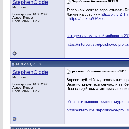
StephenClode
Заработать биткоины ЛЕГКО!
Местный
Теперь вы можете зарабатывать Бит
Жмите на ссылку -
http://bit.ly/2TPy
Регистрация: 10.03.2020
Адрес: Russia
-
https://clck.ru/QAzoc
Сообщений: 11,258
выгоден ли облачный майнинг в 20
__________________
https://interpult-s.ru/poiskovoe-pro...
13.01.2021, 22:18
StephenClode
рейтинг облачного майнинга 2019
Местный
Здравствуйте! Хочу поделиться пр
Зарегистрируйтесь сейчас, и вы б
Регистрация: 10.03.2020
Адрес: Russia
Воспользуйтесь этим приглашени
Сообщений: 11,258
облачный майнинг рейтинг
crypto t
__________________
https://interpult-s.ru/poiskovoe-pro...