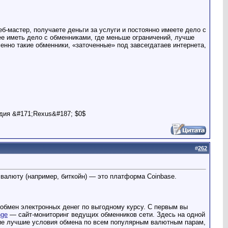
еб-мастер, получаете деньги за услуги и постоянно имеете дело с
ее иметь дело с обменниками, где меньше ограничений, лучше
нно такие обменники, «заточенные» под завсегдатаев интернета,
дия &#171;Rexus&#187; $0$
#
262
валюту (например, биткойн) — это платформа Coinbase.
обмен электронных денег по выгодному курсу. С первым вы
nge
— сайт-мониторинг ведущих обменников сети. Здесь на одной
ие лучшие условия обмена по всем популярным валютным парам,