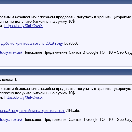
остым и безопасным способом продавать, покупать и хранить цифровую 
есплатно получите биткойны на сумму 10$.
ем:
https://bit.ly/3nFQwsX
а добыче криптовалюты в 2019 году
bc7550c
studiya-rexus/
Поисковое Продвижение Сайтов В Google ТОП 10 – Seo Сту
з вложен&
остым и безопасным способом продавать, покупать и хранить цифровую 
есплатно получите биткойны на сумму 10$.
ем:
https://bit.ly/3nFQwsX
е сайты для майнинга криптовалют
784cabc
studiya-rexus/
Поисковое Продвижение Сайтов В Google ТОП 10 – Seo Сту