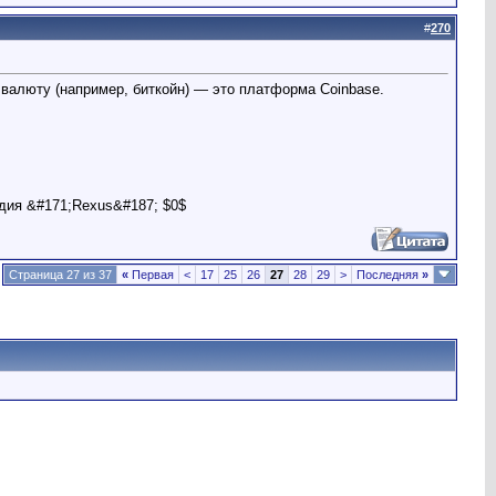
#
270
валюту (например, биткойн) — это платформа Coinbase.
дия &#171;Rexus&#187; $0$
Страница 27 из 37
«
Первая
<
17
25
26
27
28
29
>
Последняя
»