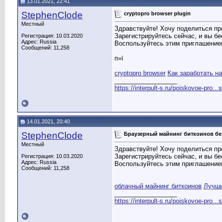
13.01.2021, 22:41
StephenClode
cryptopro browser plugin
Местный
Здравствуйте! Хочу поделиться пр
Зарегистрируйтесь сейчас, и вы б
Регистрация: 10.03.2020
Адрес: Russia
Воспользуйтесь этим приглашени
Сообщений: 11,258
п»ї
cryptopro browser
Как заработать н
__________________
https://interpult-s.ru/poiskovoe-pro...
14.01.2021, 20:40
StephenClode
Браузерный майнинг биткоинов бе
Местный
Здравствуйте! Хочу поделиться пр
Зарегистрируйтесь сейчас, и вы б
Регистрация: 10.03.2020
Адрес: Russia
Воспользуйтесь этим приглашени
Сообщений: 11,258
облачный майнинг биткоинов
Лучши
__________________
https://interpult-s.ru/poiskovoe-pro...