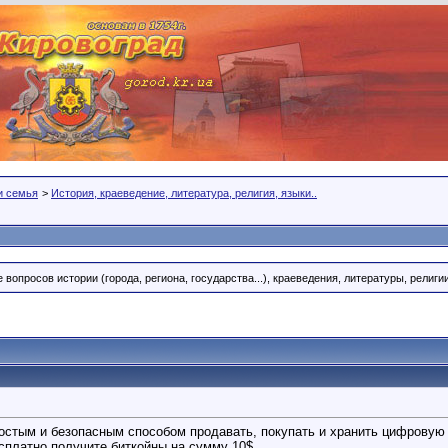
 и семья
>
История, краеведение, литература, религия, языки..
вопросов истории (города, региона, государства...), краеведения, литературы, религи
остым и безопасным способом продавать, покупать и хранить цифровую 
есплатно получите биткойны на сумму 10$.