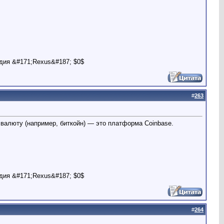
дия &#171;Rexus&#187; $0$
#
263
валюту (например, биткойн) — это платформа Coinbase.
дия &#171;Rexus&#187; $0$
#
264