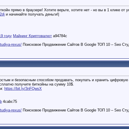
койн прямо в браузере! Хотите верьте, хотите нет - но вы в 1 клике от
2dj
и начинайте получать деньги!|
19 году
Майнинг Криптовалют
a94784c
studiya-rexus/
Поисковое Продвижение Сайтов В Google ТОП 10 – Seo Сту
остым и безопасным способом продавать, покупать и хранить цифровую 
есплатно получите биткойны на сумму 10$.
ем:
https://bit.ly/3nFQwsX
ab
4cabc75
studiya-rexus/
Поисковое Продвижение Сайтов В Google ТОП 10 – Seo Сту