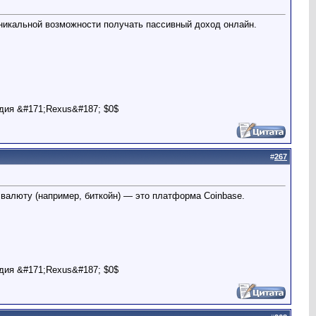
 уникальной возможности получать пассивный доход онлайн.
дия &#171;Rexus&#187; $0$
#
267
валюту (например, биткойн) — это платформа Coinbase.
дия &#171;Rexus&#187; $0$