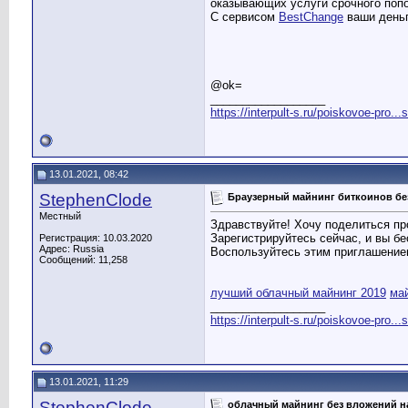
оказывающих услуги срочного поп
С сервисом
BestChange
ваши деньг
@ok=
__________________
https://interpult-s.ru/poiskovoe-pro...
13.01.2021, 08:42
StephenClode
Браузерный майнинг биткоинов бе
Местный
Здравствуйте! Хочу поделиться пр
Зарегистрируйтесь сейчас, и вы б
Регистрация: 10.03.2020
Адрес: Russia
Воспользуйтесь этим приглашени
Сообщений: 11,258
лучший облачный майнинг 2019
ма
__________________
https://interpult-s.ru/poiskovoe-pro...
13.01.2021, 11:29
StephenClode
облачный майнинг без вложений н