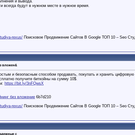
олнения и вывода.
и всегда будут в нужном месте в нужное время.
studiya-rexus/
Поисковое Продвижение Сайтов В Google ТОП 10 – Seo Сту
з вложен&
остым и безопасным способом продавать, покупать и хранить цифровую 
есплатно получите биткойны на сумму 10$.
ем:
https://bit.ly/3nFQwsX
йнинг без вложение
6b7d210
studiya-rexus/
Поисковое Продвижение Сайтов В Google ТОП 10 – Seo Сту
адежные с