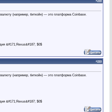
#
268
валюту (например, биткойн) — это платформа Coinbase.
дия &#171;Rexus&#187; $0$
#
269
валюту (например, биткойн) — это платформа Coinbase.
дия &#171;Rexus&#187; $0$