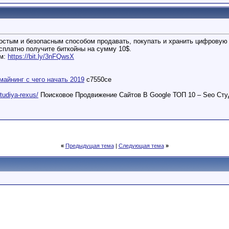
остым и безопасным способом продавать, покупать и хранить цифровую 
есплатно получите биткойны на сумму 10$.
ем:
https://bit.ly/3nFQwsX
майнинг с чего начать 2019
c7550ce
studiya-rexus/
Поисковое Продвижение Сайтов В Google ТОП 10 – Seo Сту
«
Предыдущая тема
|
Следующая тема
»