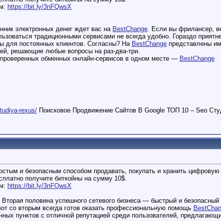
ем:
https://bit.ly/3nFQwsX
нник электронных денег ждет вас на
BestChange
. Если вы фрилансер, в
ользоваться традиционными сервисами не всегда удобно. Гораздо приятн
фы для постоянных клиентов. Согласны? На
BestChange
представлены име
ей, решающие любые вопросы на раз-два-три.
 проверенных обменных онлайн-сервисов в одном месте —
BestChange
studiya-rexus/
Поисковое Продвижение Сайтов В Google ТОП 10 – Seo Сту
остым и безопасным способом продавать, покупать и хранить цифровую 
есплатно получите биткойны на сумму 10$.
ем:
https://bit.ly/3nFQwsX
 Вторая половина успешного сетевого бизнеса — быстрый и безопасный 
 вот со вторым всегда готов оказать профессиональную помощь
BestCha
нных пунктов с отличной репутацией среди пользователей, предлагающ