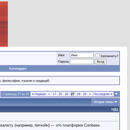
Имя
Запомнить?
Пароль
Календарь
и, философии, языков и традиций.
Страница 27 из 37
«
Первая
<
17
25
26
27
28
29
>
Последняя
»
Опции темы
#
261
валюту (например, биткойн) — это платформа Coinbase.