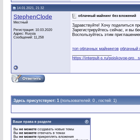
14.01.2021, 21:32
StephenClode
облачный майнинг без вложений
Местный
Здравствуйте! Хочу поделиться пр
Зарегистрируйтесь сейчас, и вы б
Регистрация: 10.03.2020
Адрес: Russia
Воспользуйтесь этим приглашени
Сообщений: 11,258
топ облачных майнингов
облачный 
__________________
https://interpult-s.ru/poiskovoe-pro...
Здесь присутствуют: 1
(пользователей: 0 , гостей: 1)
Ваши права в разделе
Вы
не можете
создавать новые темы
Вы
не можете
отвечать в темах
Вы
не можете
прикреплять вложения