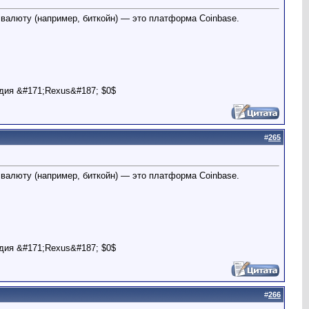
валюту (например, биткойн) — это платформа Coinbase.
дия &#171;Rexus&#187; $0$
#
265
валюту (например, биткойн) — это платформа Coinbase.
дия &#171;Rexus&#187; $0$
#
266