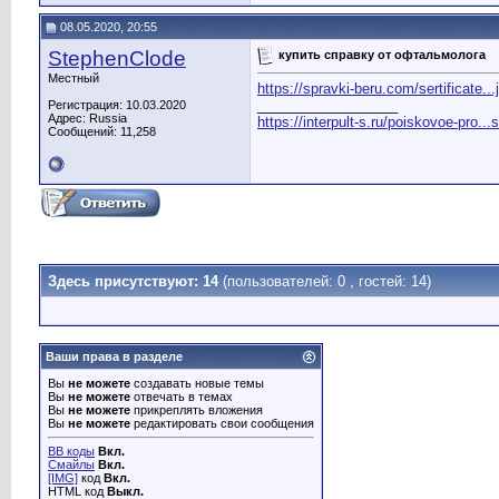
08.05.2020, 20:55
StephenClode
купить справку от офтальмолога
Местный
https://spravki-beru.com/sertificate...
__________________
Регистрация: 10.03.2020
Адрес: Russia
https://interpult-s.ru/poiskovoe-pro...
Сообщений: 11,258
Здесь присутствуют: 14
(пользователей: 0 , гостей: 14)
Ваши права в разделе
Вы
не можете
создавать новые темы
Вы
не можете
отвечать в темах
Вы
не можете
прикреплять вложения
Вы
не можете
редактировать свои сообщения
BB коды
Вкл.
Смайлы
Вкл.
[IMG]
код
Вкл.
HTML код
Выкл.