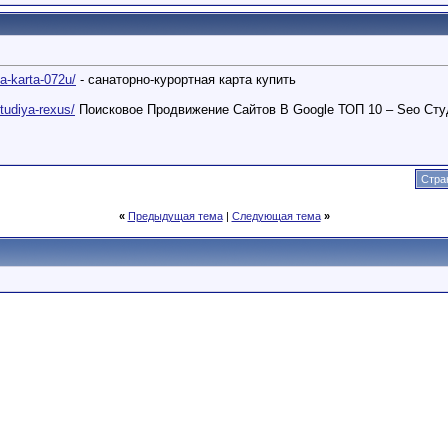
ja-karta-072u/
- санаторно-курортная карта купить
studiya-rexus/
Поисковое Продвижение Сайтов В Google ТОП 10 – Seo Сту
Стра
«
Предыдущая тема
|
Следующая тема
»