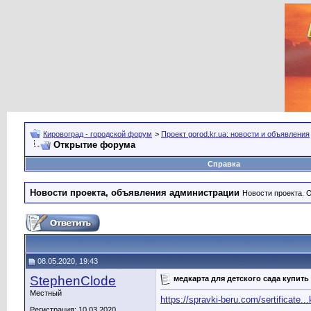
Кировоград - городской форум
>
Проект gorod.kr.ua: новости и объявления
Открытие форума
Справка
Новости проекта, объявления администрации
Новости проекта. 
08.05.2020, 19:43
StephenClode
медкарта для детского сада купить
Местный
https://spravki-beru.com/sertificate..
__________________
Регистрация: 10.03.2020