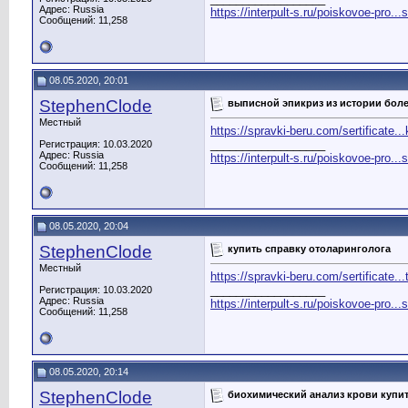
Адрес: Russia
https://interpult-s.ru/poiskovoe-pro...
Сообщений: 11,258
08.05.2020, 20:01
StephenClode
выписной эпикриз из истории боле
Местный
https://spravki-beru.com/sertificate..
__________________
Регистрация: 10.03.2020
Адрес: Russia
https://interpult-s.ru/poiskovoe-pro...
Сообщений: 11,258
08.05.2020, 20:04
StephenClode
купить справку отоларинголога
Местный
https://spravki-beru.com/sertificate...t
__________________
Регистрация: 10.03.2020
Адрес: Russia
https://interpult-s.ru/poiskovoe-pro...
Сообщений: 11,258
08.05.2020, 20:14
StephenClode
биохимический анализ крови купи