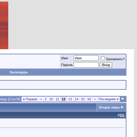
Имя
Запомнить?
Пароль
Календарь
ница 12 из 86
«
Первая
<
2
10
11
12
13
14
22
62
>
Последняя
»
Опции темы
#
111