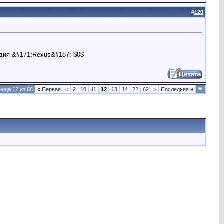
#
120
дия &#171;Rexus&#187; $0$
ница 12 из 86
«
Первая
<
2
10
11
12
13
14
22
62
>
Последняя
»