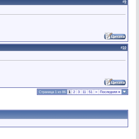
#
9
#
10
Страница 1 из 86
1
2
3
11
51
>
Последняя
»