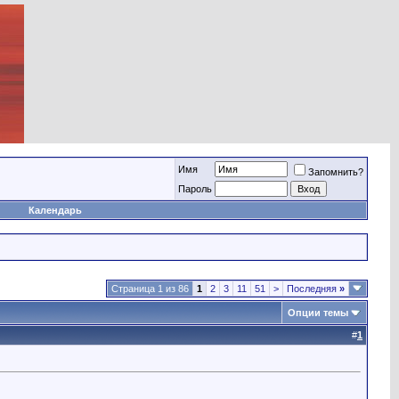
Имя
Запомнить?
Пароль
Календарь
Страница 1 из 86
1
2
3
11
51
>
Последняя
»
Опции темы
#
1