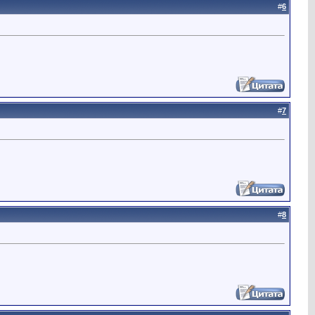
#
6
#
7
#
8