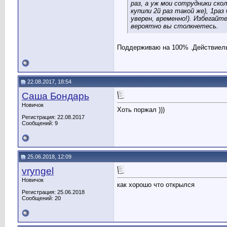
раз, а уж мои сотрудники ско
купили 2й раз такой же), 1ра
уверен, временно!). Избегай
вероятно вы столкнетесь.
Поддерживаю на 100% .Действиельн
22.08.2017, 18:54
Саша Бондарь
Новичок
Хоть поржал )))
Регистрация: 22.08.2017
Сообщений: 9
25.06.2018, 12:09
vryngel
Новичок
как хорошо что открылся
Регистрация: 25.06.2018
Сообщений: 20