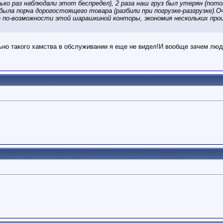
лько раз наблюдали этот беспредел), 2 раза наш груз был утерян (пото
з была порча дорогостоящего товара (разбили при погрузке-разгрузке)
те по-возможности этой шарашкиной конторы, экономия нескольких про
о такого хамства в обслуживании я еще не видел!И вообще зачем люди