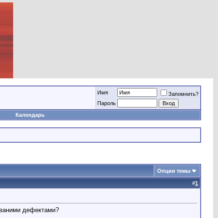
Имя
Запомнить?
Пароль
Календарь
Опции темы
#
1
хованими дефектами?