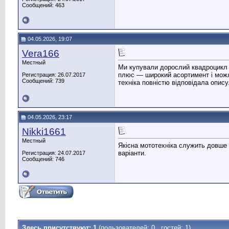
Сообщений: 463
04.05.2026, 19:07
Vera166
Местный
Ми купували дорослий квадроцикл 
плюс — широкий асортимент і можли
Регистрация: 26.07.2017
Сообщений: 739
техніка повністю відповідала опису
04.05.2026, 23:17
Nikki1661
Местный
Якісна мототехніка служить довше 
варіанти.
Регистрация: 24.07.2017
Сообщений: 746
Здесь присутствуют: 1
(пользователей: 0 , гостей: 1)