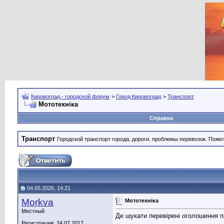
Кировоград - городской форум
>
Город Кировоград
>
Транспорт
Мототехніка
Справка
Транспорт
Городской транспорт города, дороги, проблемы перевозок. Поже
04.05.2026, 14:21
Morkva
Мототехніка
Местный
Де шукати перевірені оголошення п
Регистрация: 24.07.2017