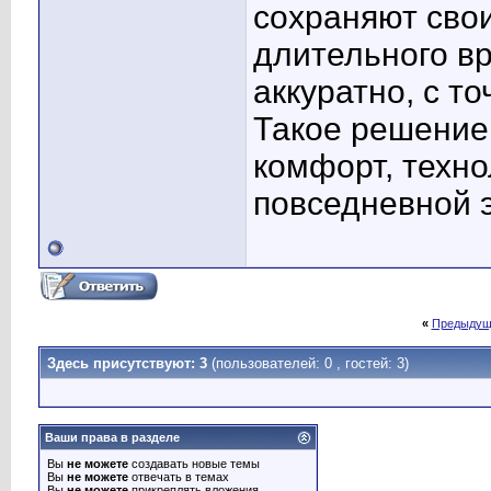
сохраняют сво
длительного в
аккуратно, с т
Такое решение 
комфорт, техно
повседневной 
«
Предыдущ
Здесь присутствуют: 3
(пользователей: 0 , гостей: 3)
Ваши права в разделе
Вы
не можете
создавать новые темы
Вы
не можете
отвечать в темах
Вы
не можете
прикреплять вложения