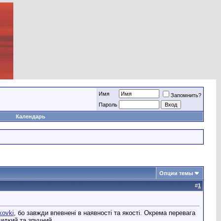
Имя
Запомнить?
Пароль
Календарь
Опции темы
#
1
kovki
, бо завжди впевнені в наявності та якості. Окрема перевага
идкий та зручний.