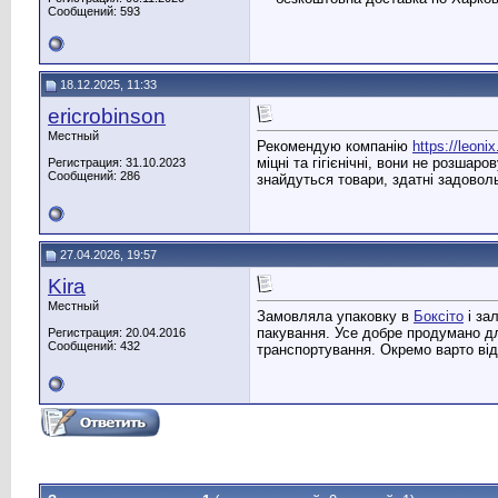
Сообщений: 593
18.12.2025, 11:33
ericrobinson
Местный
Рекомендую компанію
https://leoni
міцні та гігієнічні, вони не розша
Регистрация: 31.10.2023
Сообщений: 286
знайдуться товари, здатні задовол
27.04.2026, 19:57
Kira
Местный
Замовляла упаковку в
Боксіто
і за
пакування. Усе добре продумано для
Регистрация: 20.04.2016
Сообщений: 432
транспортування. Окремо варто від