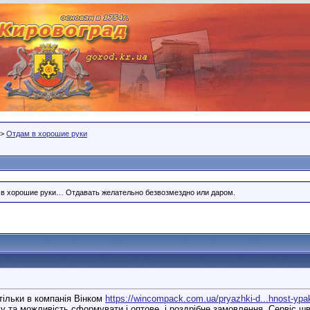
>
Отдам в хорошие руки
, в хорошие руки… Отдавать желательно безвозмездно или даром.
тільки в компанія Вінком
https://wincompack.com.ua/pryazhki-d...hnost-ypa
 та можливість сформувати і оптове, і роздрібне замовлення. Сервіс шв