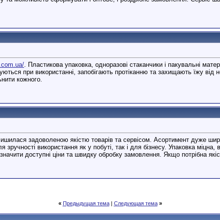
x.com.ua/
. Пластикова упаковка, одноразові стаканчики і пакувальні мате
ровуються при використанні, запобігають протіканню та захищають їжу ві
ьнити кожного.
лишилася задоволеною якістю товарів та сервісом. Асортимент дуже шир
 зручності використання як у побуті, так і для бізнесу. Упаковка міцна, 
значити доступні ціни та швидку обробку замовлення. Якщо потрібна які
«
Предыдущая тема
|
Следующая тема
»