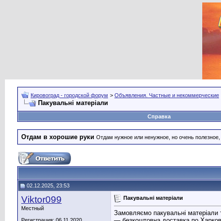
Кировоград - городской форум
>
Объявления. Частные и некоммерческие
Пакувальні матеріали
Справка
Отдам в хорошие руки
Отдам нужное или ненужное, но очень полезное
02.12.2025, 23:53
Viktor099
Пакувальні матеріали
Местный
Замовляємо пакувальні матеріали 
— безкоштовна доставка по Харкову
Регистрация: 06.11.2020