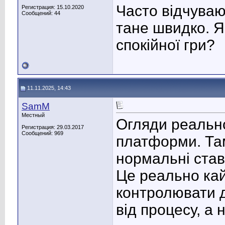
Часто відчуваю
Регистрация: 15.10.2020
Сообщений: 44
тане швидко. 
спокійної гри?
11.11.2025, 14:43
SamM
Местный
Огляди реальн
Регистрация: 29.03.2017
Сообщений: 969
платформи. Там
нормальні ставк
Це реально кай
контролювати д
від процесу, а 