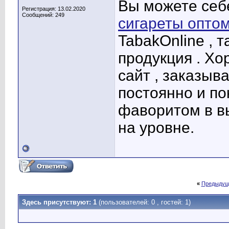
Вы можете се
Регистрация: 13.02.2020
Сообщений: 249
сигареты опто
TabakOnline , 
продукция . Х
сайт , заказыв
постоянно и по
фаворитом в в
на уровне.
«
Предыдущ
Здесь присутствуют: 1
(пользователей: 0 , гостей: 1)