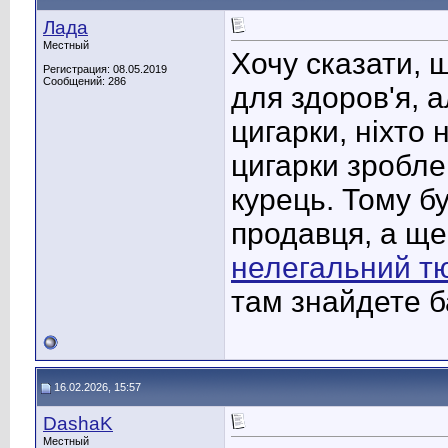
Лада
Местный
Хочу сказати, 
Регистрация: 08.05.2019
Сообщений: 286
для здоров'я, 
цигарки, ніхто 
цигарки зроблен
курець. Тому бу
продавця, а ще
нелегальний т
там знайдете б
16.02.2026, 15:57
DashaK
Местный