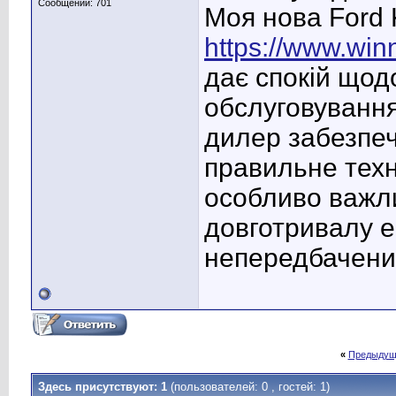
Сообщений: 701
Моя нова Ford 
https://www.win
дає спокій щодо
обслуговування
дилер забезпеч
правильне техн
особливо важл
довготривалу е
непередбачених
«
Предыдущ
Здесь присутствуют: 1
(пользователей: 0 , гостей: 1)