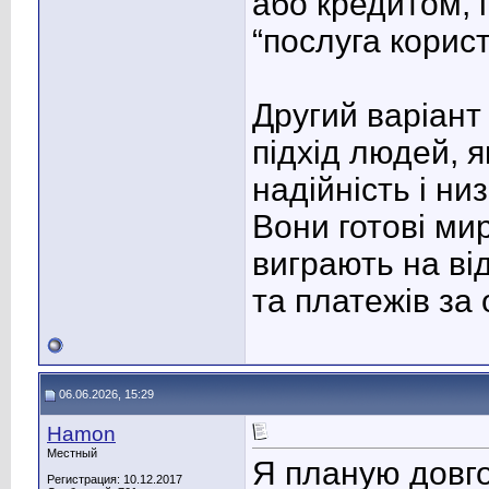
або кредитом, 
“послуга корис
Другий варіант 
підхід людей, я
надійність і ни
Вони готові ми
виграють на від
та платежів за
06.06.2026, 15:29
Hamon
Местный
Я планую довго
Регистрация: 10.12.2017