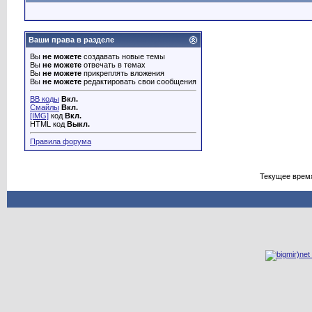
Ваши права в разделе
Вы
не можете
создавать новые темы
Вы
не можете
отвечать в темах
Вы
не можете
прикреплять вложения
Вы
не можете
редактировать свои сообщения
BB коды
Вкл.
Смайлы
Вкл.
[IMG]
код
Вкл.
HTML код
Выкл.
Правила форума
Текущее врем