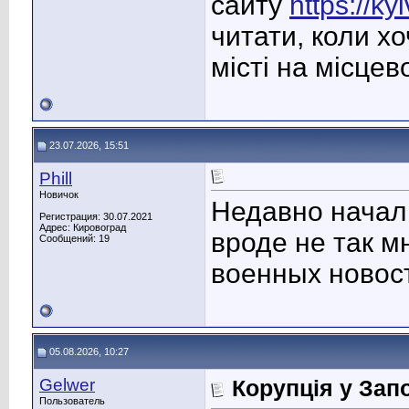
сайту
https://k
читати, коли х
місті на місцев
23.07.2026, 15:51
Phill
Новичок
Недавно начал
Регистрация: 30.07.2021
Адрес: Кировоград
вроде не так мн
Сообщений: 19
военных новос
05.08.2026, 10:27
Gelwer
Корупція у Запо
Пользователь