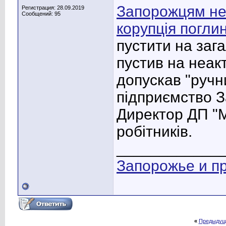
Запорожцям нем
Регистрация: 28.09.2019
Сообщений: 95
корупція погли
пустити на заг
пустив на неакт
допускав "ручн
підприємство З
Директор ДП "М
робітників.
____________
Запорожье и п
«
Предыдущ