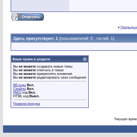
«
Предыдущ
Здесь присутствуют: 1
(пользователей: 0 , гостей: 1)
Ваши права в разделе
Вы
не можете
создавать новые темы
Вы
не можете
отвечать в темах
Вы
не можете
прикреплять вложения
Вы
не можете
редактировать свои сообщения
BB коды
Вкл.
Смайлы
Вкл.
[IMG]
код
Вкл.
HTML код
Выкл.
Правила форума
Текущее врем