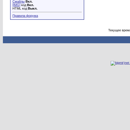
Смайлы
Вкл.
[IMG]
код
Вкл.
HTML код
Выкл.
Правила форума
Текущее врем