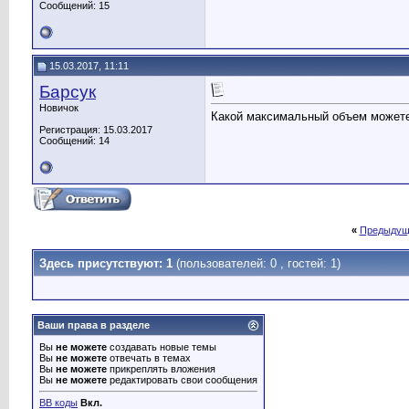
Сообщений: 15
15.03.2017, 11:11
Барсук
Новичок
Какой максимальный объем можете
Регистрация: 15.03.2017
Сообщений: 14
«
Предыдущ
Здесь присутствуют: 1
(пользователей: 0 , гостей: 1)
Ваши права в разделе
Вы
не можете
создавать новые темы
Вы
не можете
отвечать в темах
Вы
не можете
прикреплять вложения
Вы
не можете
редактировать свои сообщения
BB коды
Вкл.