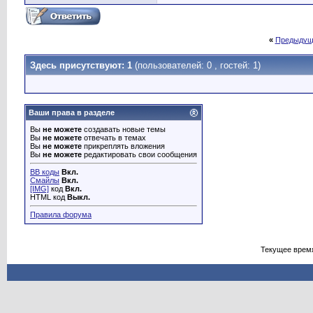
«
Предыдущ
Здесь присутствуют: 1
(пользователей: 0 , гостей: 1)
Ваши права в разделе
Вы
не можете
создавать новые темы
Вы
не можете
отвечать в темах
Вы
не можете
прикреплять вложения
Вы
не можете
редактировать свои сообщения
BB коды
Вкл.
Смайлы
Вкл.
[IMG]
код
Вкл.
HTML код
Выкл.
Правила форума
Текущее врем