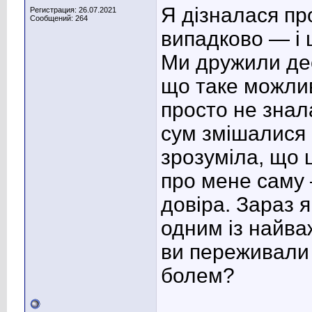
Я дізналася пр
Регистрация: 26.07.2021
Сообщений: 264
випадково — і ц
Ми дружили деся
що таке можлив
просто не знала
сум змішалися 
зрозуміла, що 
про мене саму 
довіра. Зараз я
одним із найваж
ви переживали 
болем?