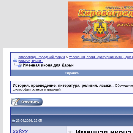
Кировоград - городской форум
>
Увлечения, спорт, культурная жизнь, дом
религия, языки..
Именная икона для Дарьи
Справка
История, краеведение, литература, религия, языки..
Обсуждение 
философии, языков и традиций.
23.04.2026, 22:05
хх8хх
Именная икона