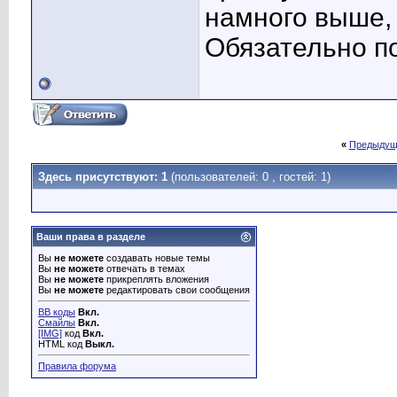
намного выше,
Обязательно по
«
Предыдущ
Здесь присутствуют: 1
(пользователей: 0 , гостей: 1)
Ваши права в разделе
Вы
не можете
создавать новые темы
Вы
не можете
отвечать в темах
Вы
не можете
прикреплять вложения
Вы
не можете
редактировать свои сообщения
BB коды
Вкл.
Смайлы
Вкл.
[IMG]
код
Вкл.
HTML код
Выкл.
Правила форума