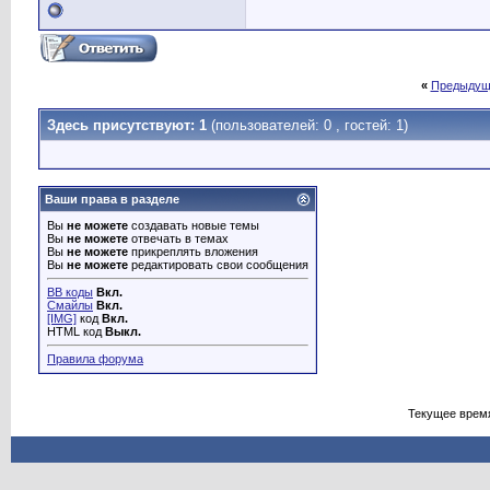
«
Предыдущ
Здесь присутствуют: 1
(пользователей: 0 , гостей: 1)
Ваши права в разделе
Вы
не можете
создавать новые темы
Вы
не можете
отвечать в темах
Вы
не можете
прикреплять вложения
Вы
не можете
редактировать свои сообщения
BB коды
Вкл.
Смайлы
Вкл.
[IMG]
код
Вкл.
HTML код
Выкл.
Правила форума
Текущее врем