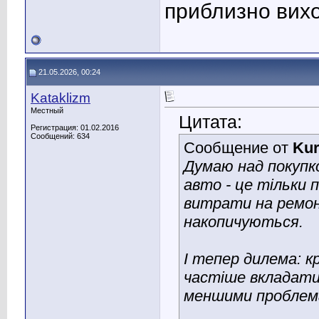
приблизно вихо
21.05.2026, 00:24
Kataklizm
Местный
Цитата:
Регистрация: 01.02.2016
Сообщений: 634
Сообщение от
Kur
Думаю над покупко
авто - це тільки 
витрати на ремонт,
накопичуються.
І тепер дилема: 
частіше вкладатис
меншими проблема