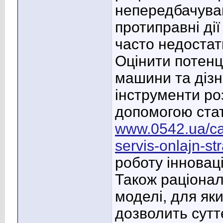
непередбачува
протиправні дії
часто недостатн
Оцінити потенц
машини та дізн
інструменти ро
допомогою стат
www.0542.ua/cat
servis-onlajn-
роботу інновац
Також раціонал
моделі, для як
дозволить сут