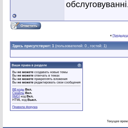
обслуговуванні
«
Предыдущ
Здесь присутствуют: 1
(пользователей: 0 , гостей: 1)
Ваши права в разделе
Вы
не можете
создавать новые темы
Вы
не можете
отвечать в темах
Вы
не можете
прикреплять вложения
Вы
не можете
редактировать свои сообщения
BB коды
Вкл.
Смайлы
Вкл.
[IMG]
код
Вкл.
HTML код
Выкл.
Правила форума
Текущее врем