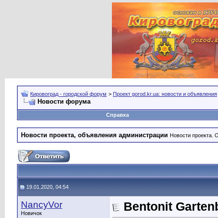
Кировоград - городской форум
>
Проект gorod.kr.ua: новости и объявления
Новости форума
Справка
Новости проекта, объявления администрации
Новости проекта. 
19.01.2020, 04:54
NancyVor
Bentonit Garten
Новичок