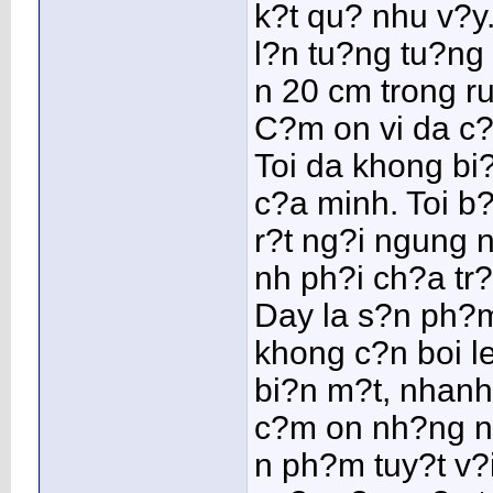
k?t qu? nhu v?y
l?n tu?ng tu?ng 
n 20 cm trong ru
C?m on vi da c?
Toi da khong bi?
c?a minh. Toi b
r?t ng?i ngung n
nh ph?i ch?a tr?
Day la s?n ph?
khong c?n boi l
bi?n m?t, nhanh
c?m on nh?ng ng
n ph?m tuy?t v?i