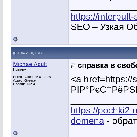
____________
https://interpul
SEO – Узкая О
20.04.2020, 13:08
MichaelAcult
справка в сво
Новичок
<a href=https:/
Регистрация: 25.01.2020
Адрес: Greece
Сообщений: 4
РІР°РєС†РёРЅ
____________
https://pochki2.
domena
- обра