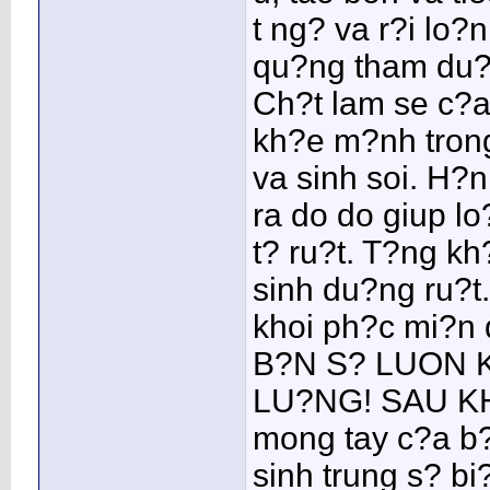
t ng? va r?i lo
qu?ng tham du?
Ch?t lam se c?a
kh?e m?nh trong
va sinh soi. H?
ra do do giup lo
t? ru?t. T?ng kh
sinh du?ng ru?t
khoi ph?c mi?n 
B?N S? LUON 
LU?NG! SAU KH
mong tay c?a b?n
sinh trung s? bi