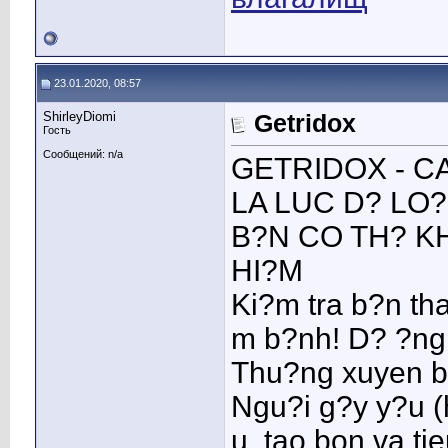
23.01.2020, 08:57
ShirleyDiomi
Getridox
Гость
Сообщений: n/a
GETRIDOX - C
LA LUC D? LO?I
B?N CO TH? K
HI?M
Ki?m tra b?n th
m b?nh! D? ?ng
Thu?ng xuyen b?
Ngu?i g?y y?u 
u, tao bon va ti