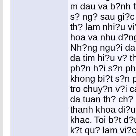
m dau va b?nh t
s? ng? sau gi?c
th? lam nhi?u v
hoa va nhu d?ng
Nh?ng ngu?i da
da tim hi?u v?
ph?n h?i s?n ph?
khong bi?t s?n 
tro chuy?n v?i c
da tuan th? ch?
thanh khoa di?u
khac. Toi b?t d
k?t qu? lam vi?c