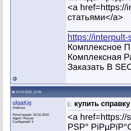
<a href=https:/
статьями</a>
____________
https://interpul
Комплексное П
Комплексная Р
Заказать В SE
20.04.2020, 12:46
olgaKig
купить справку
Новичок
<a href=https:
Регистрация: 26.02.2020
Адрес: Russia
Сообщений: 9
РЅР° РіРµРїР°