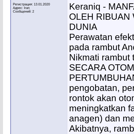
Keraniq - MA
Регистрация: 13.01.2020
Адрес: Iran
Сообщений: 2
OLEH RIBUAN 
DUNIA
Perawatan efekt
pada rambut And
Nikmati rambut 
SECARA OTOM
PERTUMBUHAN 
pengobatan, pe
rontok akan oto
meningkatkan fa
anagen) dan me
Akibatnya, ram