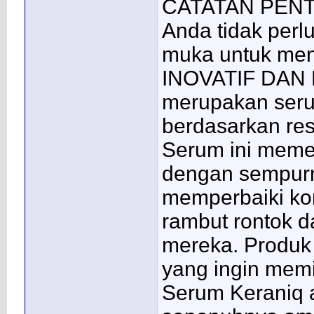
CATATAN PENTING
Anda tidak perl
muka untuk men
INOVATIF DAN 
merupakan ser
berdasarkan res
Serum ini memel
dengan sempurn
memperbaiki ko
rambut rontok 
mereka. Produk i
yang ingin memi
Serum Keraniq 