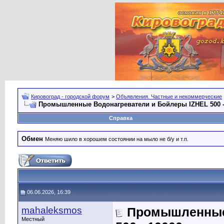
Кировоград - городской форум
>
Объявления. Частные и некоммерческие
Промышленные Водонагреватели и Бойлеры IZHEL 500 -
Справка
Обмен
Меняю шило в хорошем состоянии на мыло не б/у и т.п.
06.06.2026, 16:39
mahaleksmos
Промышленные 
Местный