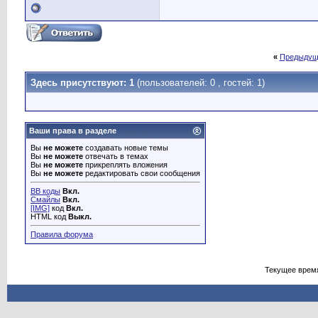
«
Предыдущ
Здесь присутствуют: 1
(пользователей: 0 , гостей: 1)
Ваши права в разделе
Вы
не можете
создавать новые темы
Вы
не можете
отвечать в темах
Вы
не можете
прикреплять вложения
Вы
не можете
редактировать свои сообщения
BB коды
Вкл.
Смайлы
Вкл.
[IMG]
код
Вкл.
HTML код
Выкл.
Правила форума
Текущее врем