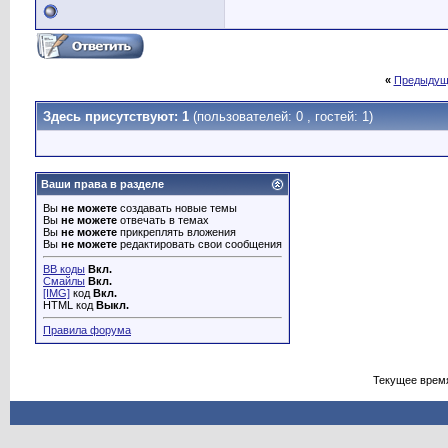
«
Предыдущ
Здесь присутствуют: 1
(пользователей: 0 , гостей: 1)
Ваши права в разделе
Вы
не можете
создавать новые темы
Вы
не можете
отвечать в темах
Вы
не можете
прикреплять вложения
Вы
не можете
редактировать свои сообщения
BB коды
Вкл.
Смайлы
Вкл.
[IMG]
код
Вкл.
HTML код
Выкл.
Правила форума
Текущее врем