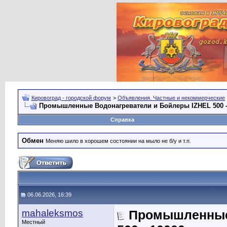
Кировоград - городской форум
>
Объявления. Частные и некоммерческие
Промышленные Водонагреватели и Бойлеры IZHEL 500 -
Справка
Обмен
Меняю шило в хорошем состоянии на мыло не б/у и т.п.
06.06.2026, 16:39
mahaleksmos
Промышленные 
Местный