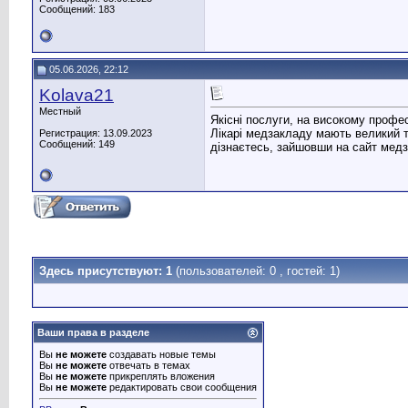
Сообщений: 183
05.06.2026, 22:12
Kolava21
Местный
Якісні послуги, на високому профе
Лікарі медзакладу мають великий т
Регистрация: 13.09.2023
Сообщений: 149
дізнаєтесь, зайшовши на сайт мед
Здесь присутствуют: 1
(пользователей: 0 , гостей: 1)
Ваши права в разделе
Вы
не можете
создавать новые темы
Вы
не можете
отвечать в темах
Вы
не можете
прикреплять вложения
Вы
не можете
редактировать свои сообщения