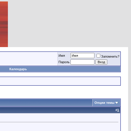
Имя
Запомнить?
Пароль
Календарь
Опции темы
#
1