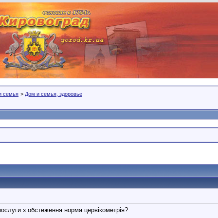
 и семья
>
Дом и семья, здоровье
 послуги з обстеження норма цервікометрія?