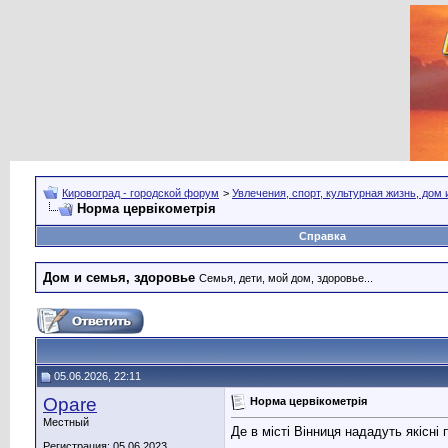
Кировоград - городской форум
>
Увлечения, спорт, культурная жизнь, дом
Норма цервікометрія
Справка
Дом и семья, здоровье
Семья, дети, мой дом, здоровье...
05.06.2026, 22:11
Opare
Норма цервікометрія
Местный
Де в місті Вінниця нададуть якісні
Регистрация: 05.06.2023