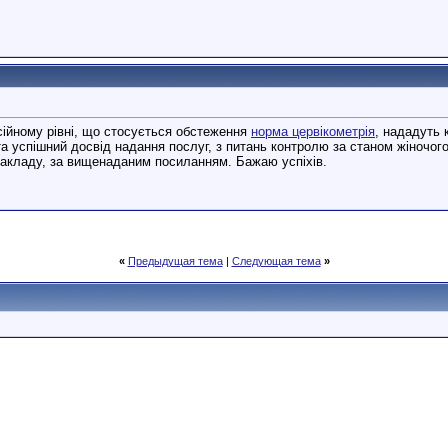
сійному рівні, що стосується обстеження
норма цервікометрія
, нададуть 
а успішний досвід надання послуг, з питань контролю за станом жіночого 
закладу, за вищенаданим посиланням. Бажаю успіхів.
«
Предыдущая тема
|
Следующая тема
»