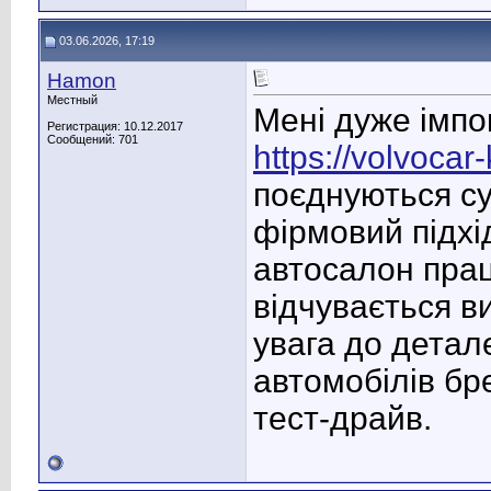
03.06.2026, 17:19
Hamon
Местный
Мені дуже імпо
Регистрация: 10.12.2017
Сообщений: 701
https://volvocar
поєднуються су
фірмовий підхі
автосалон прац
відчувається в
увага до детале
автомобілів бр
тест-драйв.