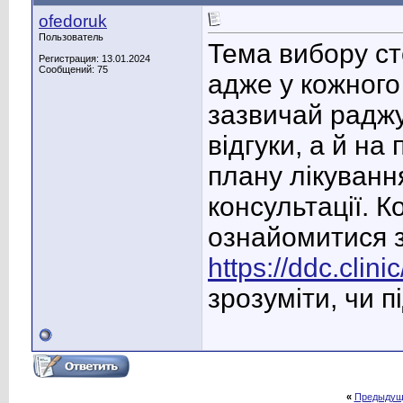
ofedoruk
Пользователь
Тема вибору ст
Регистрация: 13.01.2024
Сообщений: 75
адже у кожного 
зазвичай раджу
відгуки, а й на
плану лікуванн
консультації. 
ознайомитися з
https://ddc.clinic
зрозуміти, чи 
«
Предыдущ