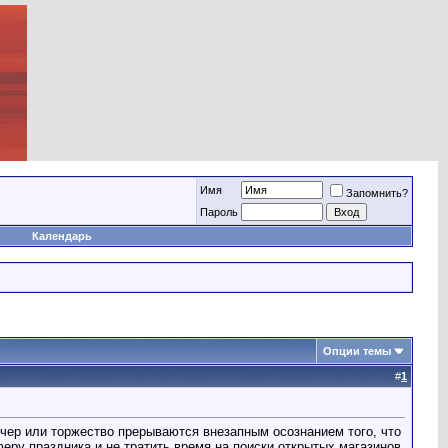
Имя
Запомнить?
Пароль
Календарь
Опции темы
#
1
чер или торжество прерываются внезапным осознанием того, что
еру праздника и не тратить время на поиски открытых магазинов,