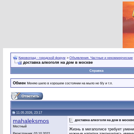
Кировоград - городской форум
>
Объявления. Частные и некоммерческие
доставка алкоголя на дом в москве
Справка
Обмен
Меняю шило в хорошем состоянии на мыло не б/у и т.п.
11.05.2026, 23:17
mahaleksmos
доставка алкоголя на дом в москве
Местный
Жизнь в мегаполисе требует умени
нужные напитки закончились именн
Регистрация: 03.10.2022