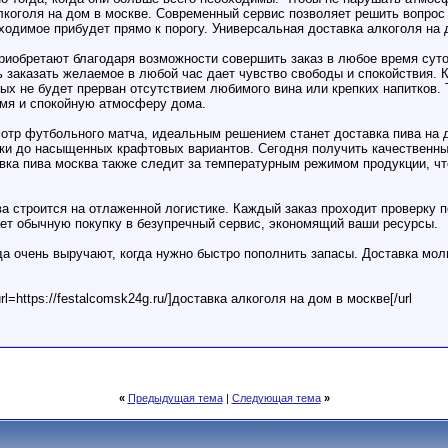
лкоголя на дом в москве. Современный сервис позволяет решить вопрос
ходимое прибудет прямо к порогу. Универсальная доставка алкоголя на 
риобретают благодаря возможности совершить заказ в любое время суто
ь заказать желаемое в любой час дает чувство свободы и спокойствия. К
дых не будет прерван отсутствием любимого вина или крепких напитков.
ремя и спокойную атмосферу дома.
мотр футбольного матча, идеальным решением станет доставка пива на д
сики до насыщенных крафтовых вариантов. Сегодня получить качественны
вка пива москва также следит за температурным режимом продукции, ч
а строится на отлаженной логистике. Каждый заказ проходит проверку п
ет обычную покупку в безупречный сервис, экономящий ваши ресурсы.
да очень выручают, когда нужно быстро пополнить запасы. Доставка мол
l=https://festalcomsk24g.ru/]доставка алкоголя на дом в москве[/url
«
Предыдущая тема
|
Следующая тема
»