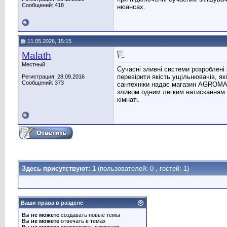
Сообщений: 418
нюансах.
11.05.2026, 15:15
Malath
Местный
Сучасні зливні системи розроблені
перевірити якість ущільнювачів, як
Регистрация: 28.09.2016
Сообщений: 373
сантехніки надає магазин AGROMAT
зливом одним легким натисканням 
кімнаті.
Здесь присутствуют: 1
(пользователей: 0 , гостей: 1)
Ваши права в разделе
Вы
не можете
создавать новые темы
Вы
не можете
отвечать в темах