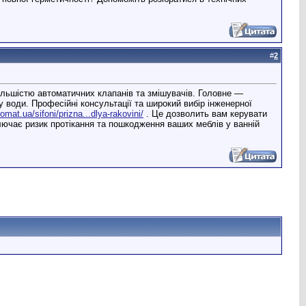
#
2
більшістю автоматичних клапанів та змішувачів. Головне —
у води. Професійні консультації та широкий вибір інженерної
omat.ua/sifoni/prizna...dlya-rakovini/
. Це дозволить вам керувати
ючає ризик протікання та пошкодження ваших меблів у ванній