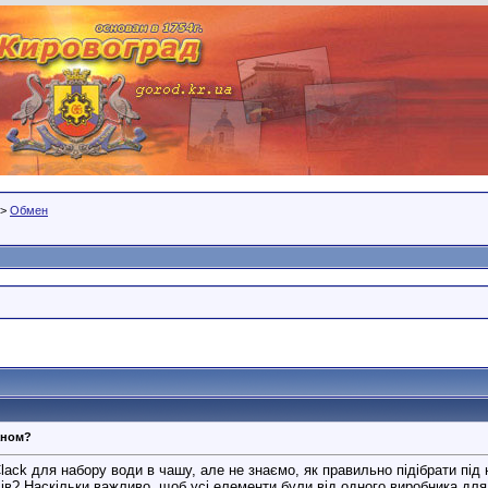
>
Обмен
аном?
lack для набору води в чашу, але не знаємо, як правильно підібрати під
ів? Наскільки важливо, щоб усі елементи були від одного виробника для 