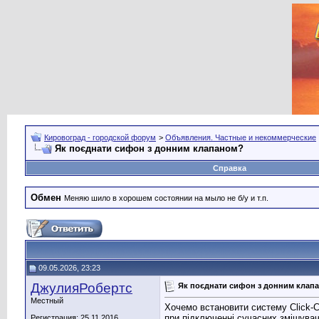
Кировоград - городской форум
>
Объявления. Частные и некоммерческие
Як поєднати сифон з донним клапаном?
Справка
Обмен
Меняю шило в хорошем состоянии на мыло не б/у и т.п.
09.05.2026, 23:23
ДжулияРобертс
Як поєднати сифон з донним клап
Местный
Хочемо встановити систему Click-C
при підключенні сучасних змішувач
Регистрация: 25.11.2016