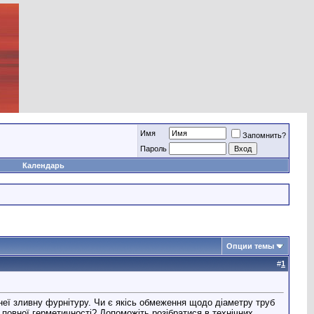
Имя
Запомнить?
Пароль
Календарь
Опции темы
#
1
 неї зливну фурнітуру. Чи є якісь обмеження щодо діаметру труб
повної герметичності? Допоможіть розібратися в технічних