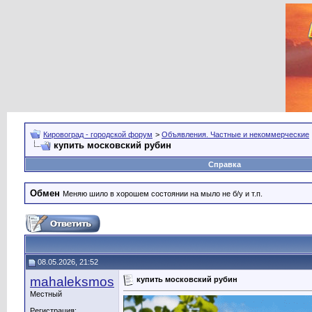
Кировоград - городской форум
>
Объявления. Частные и некоммерческие
купить московский рубин
Справка
Обмен
Меняю шило в хорошем состоянии на мыло не б/у и т.п.
08.05.2026, 21:52
mahaleksmos
купить московский рубин
Местный
Регистрация: