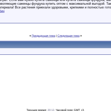
зволяющие саженцы фундука купить оптом с максимальной выгодой. Так
териала! Все растения приехали здоровыми, крепкими и полностью гото
бин
«
Предыдущая тема
|
Следующая тема
»
Текущее время:
20:12
. Часовой пояс GMT +3.