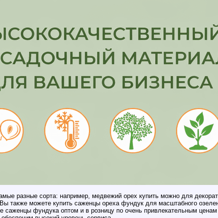
мые разные сорта: например, медвежий орех купить можно для декорат
 Вы также можете купить саженцы ореха фундук для масштабного озеле
саженцы фундука оптом и в розницу по очень привлекательным ценам в 
 обеспечим высокий уровень сервиса.