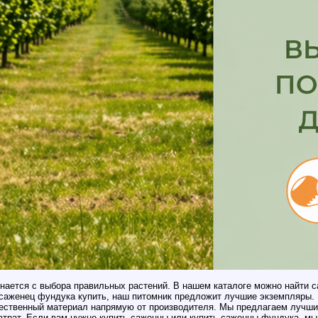
ается с выбора правильных растений. В нашем каталоге можно найти са
 саженец фундука купить, наш питомник предложит лучшие экземпляры.
ственный материал напрямую от производителя. Мы предлагаем лучшие 
атрат. Если вам нужно купить саженцы или купить саженцы фундука, мы