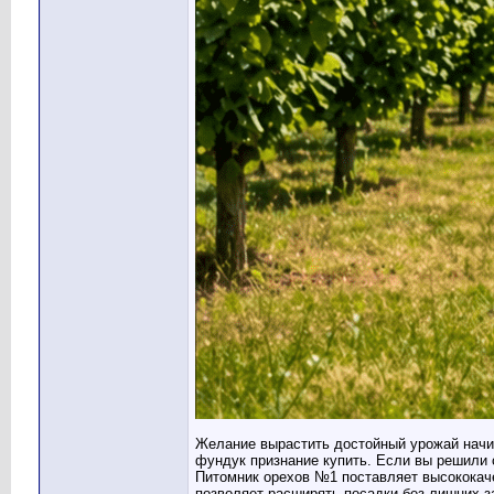
Желание вырастить достойный урожай начин
фундук признание купить. Если вы решили
Питомник орехов №1 поставляет высококаче
позволяет расширять посадки без лишних з