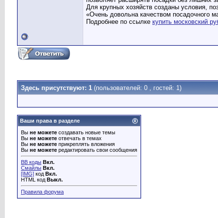
Для крупных хозяйств созданы условия, по
«Очень довольна качеством посадочного ма
Подробнее по ссылке
купить московский ру
Здесь присутствуют: 1
(пользователей: 0 , гостей: 1)
Ваши права в разделе
Вы
не можете
создавать новые темы
Вы
не можете
отвечать в темах
Вы
не можете
прикреплять вложения
Вы
не можете
редактировать свои сообщения
BB коды
Вкл.
Смайлы
Вкл.
[IMG]
код
Вкл.
HTML код
Выкл.
Правила форума