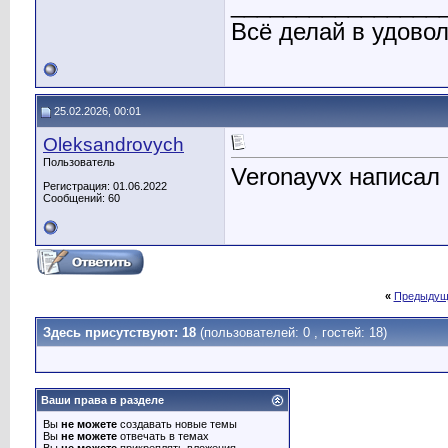
________________
Всё делай в удово
25.02.2026, 00:01
Oleksandrovych
Пользователь
Veronayvx написал 
Регистрация: 01.06.2022
Сообщений: 60
«
Предыдущ
Здесь присутствуют: 18
(пользователей: 0 , гостей: 18)
Ваши права в разделе
Вы
не можете
создавать новые темы
Вы
не можете
отвечать в темах