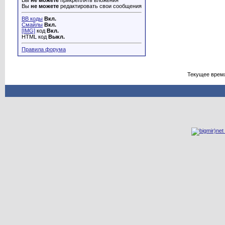
Вы
не можете
прикреплять вложения
Вы
не можете
редактировать свои сообщения
BB коды
Вкл.
Смайлы
Вкл.
[IMG]
код
Вкл.
HTML код
Выкл.
Правила форума
Текущее врем