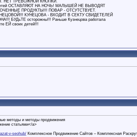
АНЫ. НЕТ ТРЕВОЖНОЙ КНОПКИ.
детей ОСТАВЛЯЮТ НА НОЧЬ! МАЛЫШЕЙ НЕ ВЫВОДЯТ
РОЧЕННЫЕ ПРОДУКТЫ!!! ПОВАР - ОТСУТСТВУЕТ.
НЕЦОВОЙ!!! КУНЕЦОВА - ВХОДИТ В СЕКТУ СВИДЕТЕЛЕЙ
!!! БУДьТЕ осторожны!!! Раньше Кузнецова работала
те ЕЙ своих детей!!!
ные методы и методы продвижения
вижение статьями</a>
..azat-v-seohub/
Комплексное Продвижение Сайтов – Комплексная Раскрут