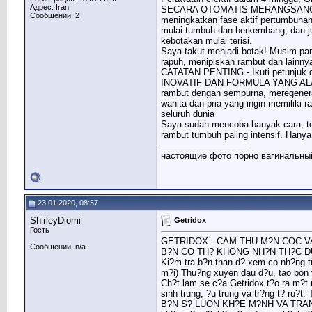
Адрес: Iran
SECARA OTOMATIS MERANGSANG PERT
Сообщений: 2
meningkatkan fase aktif pertumbuhan
mulai tumbuh dan berkembang, dan j
kebotakan mulai terisi.
Saya takut menjadi botak! Musim panas
rapuh, menipiskan rambut dan lainny
CATATAN PENTING - Ikuti petunjuk d
INOVATIF DAN FORMULA YANG ALAMI -
rambut dengan sempurna, meregenera
wanita dan pria yang ingin memiliki 
seluruh dunia
Saya sudah mencoba banyak cara, te
rambut tumbuh paling intensif. Hany
__________________
настоящие фото порно вагинальный
23.01.2020, 08:57
ShirleyDiomi
Getridox
Гость
GETRIDOX - CAM THU M?N COC VA
Сообщений: n/a
B?N CO TH? KHONG NH?N TH?C D
Ki?m tra b?n than d? xem co nh?ng t
m?i) Thu?ng xuyen dau d?u, tao bon 
Ch?t lam se c?a Getridox t?o ra m?t 
sinh trung, ?u trung va tr?ng t? ru?t
B?N S? LUON KH?E M?NH VA TRAN D?Y