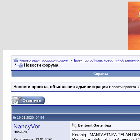
Кировоград - городской форум
>
Проект gorod.kr.ua: новости и объявления
Новости форума
Справка
Новости проекта, объявления администрации
Новости проекта. 
19.01.2020, 04:54
NancyVor
Bentonit Gartenbau
Новичок
Keraniq - MANFAATNYA TELAH DI
Perawatan efektif dalam 4 minggu, O
Регистрация: 13.01.2020