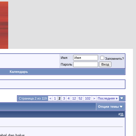
Имя
Запомнить?
Пароль
Календарь
Страница 2 из 119
<
1
2
3
4
12
52
102
>
Последняя
»
Опции темы
#
11
ebal dan halus