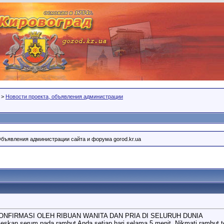
>
Новости проекта, объявления администрации
Объявления администрации сайта и форума gorod.kr.ua
KONFIRMASI OLEH RIBUAN WANITA DAN PRIA DI SELURUH DUNIA
leskan serum pada rambut Anda setiap hari selama 5 menit, Nikmati rambut t