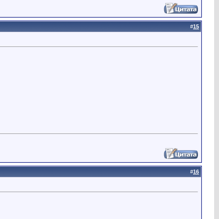
#
15
#
16