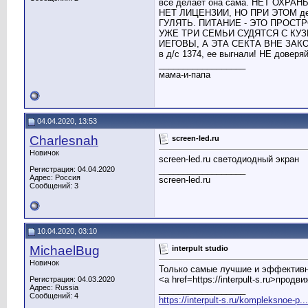
все делает она сама. НЕТ ОХР
НЕТ ЛИЦЕНЗИИ, НО ПРИ ЭТОМ 
ГУЛЯТЬ. ПИТАНИЕ - ЭТО ПРОСТ
УЖЕ ТРИ СЕМЬИ СУДЯТСЯ С КУЗ
ИЕГОВЫ, А ЭТА СЕКТА ВНЕ ЗАКОНА
в д/с 1374, ее выгнали! НЕ доверяй
__________________
мама-и-папа
04.04.2020, 13:53
Charlesnah
screen-led.ru
Новичок
screen-led.ru светодиодный экран
__________________
Регистрация: 04.04.2020
Адрес: Россия
screen-led.ru
Сообщений: 3
10.04.2020, 03:10
MichaelBug
interpult studio
Новичок
Только самые лучшие и эффектив
<a href=https://interpult-s.ru>прод
Регистрация: 04.03.2020
Адрес: Russia
__________________
Сообщений: 4
https://interpult-s.ru/kompleksnoe-p.