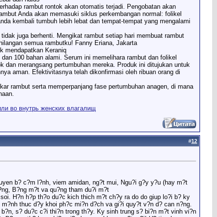
p rambut rontok akan otomatis terjadi. Pengobatan akan
rambut Anda akan memasuki siklus perkembangan normal: folikel
anda kembali tumbuh lebih lebat dan tempat-tempat yang mengalami
ni tidak juga berhenti. Mengikat rambut setiap hari membuat rambut
ehilangan semua rambutku! Fanny Eriana, Jakarta
uk mendapatkan Keraniq
 100 bahan alami. Serum ini memelihara rambut dan folikel
ok dan merangsang pertumbuhan mereka. Produk ini ditujukan untuk
ya aman. Efektivitasnya telah dikonfirmasi oleh ribuan orang di
akar rambut serta memperpanjang fase pertumbuhan anagen, di mana
naan.
или во внутрь женских влагалищ
#
12
uyen b? c?m l?nh, viem amidan, ng?t mui, Ngu?i g?y y?u (hay m?t
i?ng, B?ng m?t va qu?ng tham du?i m?t
soi. H?n h?p th?o du?c kich thich m?t ch?y ra do do giup lo?i b? ky
h?e m?nh thuc d?y khoi ph?c mi?n d?ch va gi?i quy?t v?n d? can n?ng.
 du?c c?i thi?n trong th?y. Ky sinh trung s? bi?n m?t vinh vi?n