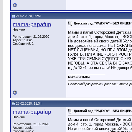
21.02.2020, 09:51
mama-papafup
Детский сад "РАДУГА" - БЕЗ ЛИЦ
Новичок
Мамы и папы! Осторожно! Детский 
дом 4, стр. 1, город Москва, - В
Регистрация: 21.02.2020
Адрес: russia
Не доверяйте ей своих детей! Усло
Сообщений: 2
все делает она сама. НЕТ ОХР
НЕТ ЛИЦЕНЗИИ, НО ПРИ ЭТОМ 
ГУЛЯТЬ. ПИТАНИЕ - ЭТО ПРОСТ
УЖЕ ТРИ СЕМЬИ СУДЯТСЯ С КУЗ
ИЕГОВЫ, А ЭТА СЕКТА ВНЕ ЗАКОНА
в д/с 1374, ее выгнали! НЕ доверяй
__________________
мама-и-папа
Последний раз редактировалось mama-pap
28.02.2020, 11:34
mama-papafup
Детский сад "РАДУГА" - БЕЗ ЛИЦ
Новичок
Мамы и папы! Осторожно! Детский 
дом 4, стр. 1, город Москва, - В
Регистрация: 21.02.2020
Адрес: russia
Не доверяйте ей своих детей! Усло
Сообщений: 2