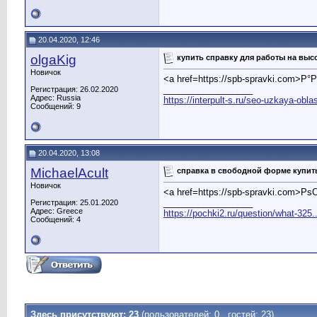
20.04.2020, 12:46
olgaKig
купить справку для работы на выс
Новичок
<a href=https://spb-spravki.com>
__________________
Регистрация: 26.02.2020
Адрес: Russia
https://interpult-s.ru/seo-uzkaya-obla
Сообщений: 9
20.04.2020, 13:08
MichaelAcult
справка в свободной форме купит
Новичок
<a href=https://spb-spravki.com
__________________
Регистрация: 25.01.2020
Адрес: Greece
https://pochki2.ru/question/what-325.
Сообщений: 4
Здесь присутствуют: 23
(пользователей: 0 , гостей: 23)