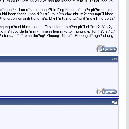
t. B?n co th? lam nhi?u vi?c hon ma khong m?t m?i! H? tieu hoa va
n ph?m. Luc d?u toi cung r?t lo l?ng khong bi?t s?n ph?m co giup
u khi hoan thanh khoa di?u tr?, toi c?m giac nhu m?t con ngu?i khac.
 Khong con ky sinh trung n?a. M?i l?n tu?ng tu?ng d?n c?nh no co th?
ngung n?u di kham bac si. Tuy nhien, co b?nh ph?i ch?a tr?. Vi v?y,
ay, m?n coc da bi?n m?t, nhanh hon m?c toi mong d?i. Toi th?c s? c?
a toi da tr? l?i binh thu?ng! Phuong, 48 tu?i, Phuong d? ngh? chung
#
13
#
14