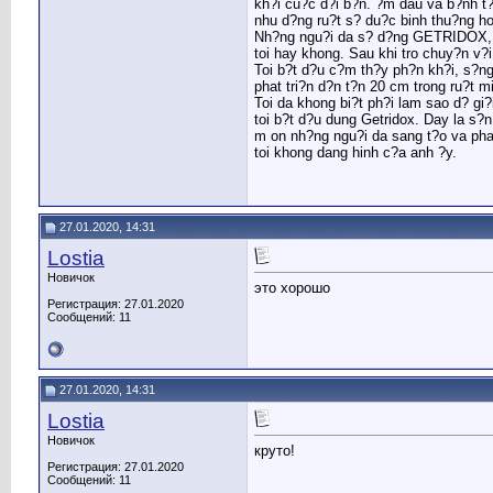
kh?i cu?c d?i b?n. ?m dau va b?nh t
nhu d?ng ru?t s? du?c binh thu?ng ho
Nh?ng ngu?i da s? d?ng GETRIDOX, h?
toi hay khong. Sau khi tro chuy?n v?
Toi b?t d?u c?m th?y ph?n kh?i, s?ng
phat tri?n d?n t?n 20 cm trong ru?t m
Toi da khong bi?t ph?i lam sao d? gi
toi b?t d?u dung Getridox. Day la s?
m on nh?ng ngu?i da sang t?o va phat
toi khong dang hinh c?a anh ?y.
27.01.2020, 14:31
Lostia
Новичок
это хорошо
Регистрация: 27.01.2020
Сообщений: 11
27.01.2020, 14:31
Lostia
Новичок
круто!
Регистрация: 27.01.2020
Сообщений: 11