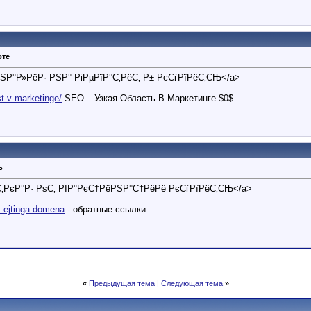
оте
Р°РЅР°Р»РёР· РЅР° РіРµРїР°С‚РёС‚ Р± РєСѓРїРёС‚СЊ</a>
st-v-marketinge/
SEO – Узкая Область В Маркетинге $0$
ь
>РѕС‚РєР°Р· РѕС‚ РІР°РєС†РёРЅР°С†РёРё РєСѓРїРёС‚СЊ</a>
..ejtinga-domena
- обратные ссылки
«
Предыдущая тема
|
Следующая тема
»