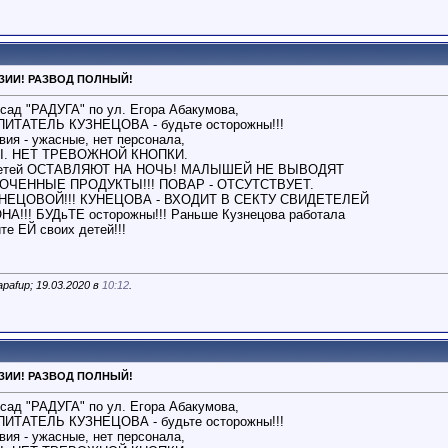
ЕНЗИИ! РАЗВОД ПОЛНЫЙ!
сад "РАДУГА" по ул. Егора Абакумова,
ОСПИТАТЕЛЬ КУЗНЕЦОВА - будьте осторожны!!!
вия - ужасные, нет персонала,
АНЫ. НЕТ ТРЕВОЖНОЙ КНОПКИ.
детей ОСТАВЛЯЮТ НА НОЧЬ! МАЛЫШЕЙ НЕ ВЫВОДЯТ
РОЧЕННЫЕ ПРОДУКТЫ!!! ПОВАР - ОТСУТСТВУЕТ.
НЕЦОВОЙ!!! КУНЕЦОВА - ВХОДИТ В СЕКТУ СВИДЕТЕЛЕЙ
!!! БУДьТЕ осторожны!!! Раньше Кузнецова работала
те ЕЙ своих детей!!!
afup; 19.03.2020 в
10:12
.
ЕНЗИИ! РАЗВОД ПОЛНЫЙ!
сад "РАДУГА" по ул. Егора Абакумова,
ОСПИТАТЕЛЬ КУЗНЕЦОВА - будьте осторожны!!!
вия - ужасные, нет персонала,