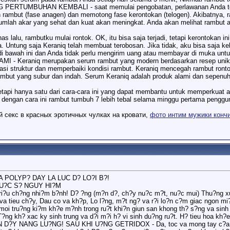
UMBUHAN KEMBALI - saat memulai pengobatan, perlawanan Anda terhada
 rambut (fase anagen) dan memotong fase kerontokan (telogen). Akibatnya, 
umlah akar yang sehat dan kuat akan meningkat. Anda akan melihat rambut 
 lalu, rambutku mulai rontok. OK, itu bisa saja terjadi, tetapi kerontokan i
a. Untung saja Keraniq telah membuat terobosan. Jika tidak, aku bisa saja k
i bawah ini dan Anda tidak perlu mengirim uang atau membayar di muka unt
 Keraniq merupakan serum rambut yang modern berdasarkan resep unik dan
si struktur dan memperbaiki kondisi rambut. Keraniq mencegah rambut ront
rambut yang subur dan indah. Serum Keraniq adalah produk alami dan sepenuhn
tapi hanya satu dari cara-cara ini yang dapat membantu untuk memperkuat 
a dengan cara ini rambut tumbuh 7 lebih tebal selama minggu pertama penggu
 секс в красных эротичных чулках на кровати,
фото интим мужики конч
 POLYP? DAY LA LUC D? LO?I B?!
U?C S? NGUY HI?M
ri?u ch?ng nhi?m b?nh! D? ?ng (m?n d?, ch?y nu?c m?t, nu?c mui) Thu?ng x
va tieu ch?y, Dau co va kh?p, Lo l?ng, m?t ng? va r?i lo?n c?m giac ngon m
moi tru?ng ki?m kh?e m?nh trong ru?t khi?n giun san khong th? s?ng va sinh 
. T?ng kh? xac ky sinh trung va d?i m?i h? vi sinh du?ng ru?t. H? tieu hoa k
 NANG LU?NG! SAU KHI U?NG GETRIDOX - Da, toc va mong tay c?a b?n, s?