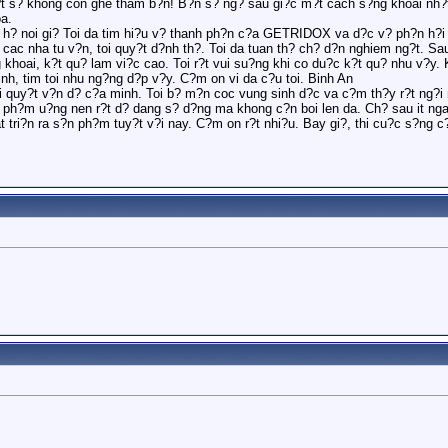
?t s? khong con ghe tham b?n! B?n s? ng? sau gi?c m?t cach s?ng khoai nh?
a.
 noi gi? Toi da tim hi?u v? thanh ph?n c?a GETRIDOX va d?c v? ph?n h?i s?
i cac nha tu v?n, toi quy?t d?nh th?. Toi da tuan th? ch? d?n nghiem ng?t. Sa
 khoai, k?t qu? lam vi?c cao. Toi r?t vui su?ng khi co du?c k?t qu? nhu v?y.
inh, tim toi nhu ng?ng d?p v?y. C?m on vi da c?u toi. Binh An
?i quy?t v?n d? c?a minh. Toi b? m?n coc vung sinh d?c va c?m th?y r?t ng?i 
n ph?m u?ng nen r?t d? dang s? d?ng ma khong c?n boi len da. Ch? sau it ng
 tri?n ra s?n ph?m tuy?t v?i nay. C?m on r?t nhi?u. Bay gi?, thi cu?c s?ng c?