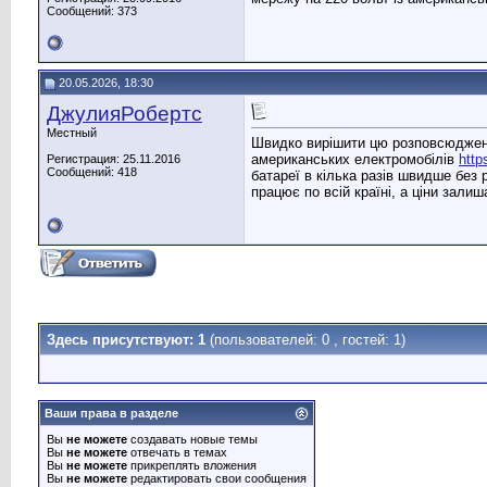
Сообщений: 373
20.05.2026, 18:30
ДжулияРобертс
Местный
Швидко вирішити цю розповсюджену 
американських електромобілів
http
Регистрация: 25.11.2016
Сообщений: 418
батареї в кілька разів швидше без
працює по всій країні, а ціни зали
Здесь присутствуют: 1
(пользователей: 0 , гостей: 1)
Ваши права в разделе
Вы
не можете
создавать новые темы
Вы
не можете
отвечать в темах
Вы
не можете
прикреплять вложения
Вы
не можете
редактировать свои сообщения