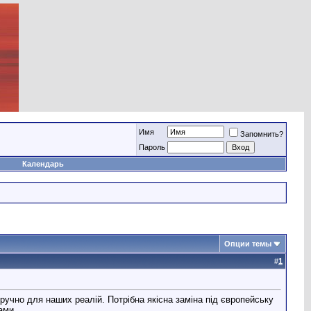
Имя
Запомнить?
Пароль
Календарь
Опции темы
#
1
ручно для наших реалій. Потрібна якісна заміна під європейську
ами.