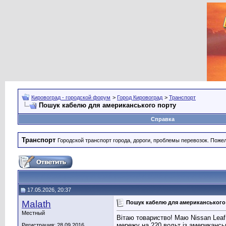
Кировоград - городской форум
>
Город Кировоград
>
Транспорт
Пошук кабелю для американського порту
Справка
Транспорт
Городской транспорт города, дороги, проблемы перевозок. Поже
17.05.2026, 20:37
Malath
Пошук кабелю для американського
Местный
Вітаю товариство! Маю Nissan Leaf
мережу на 220 вольт із американськ
Регистрация: 28.09.2016