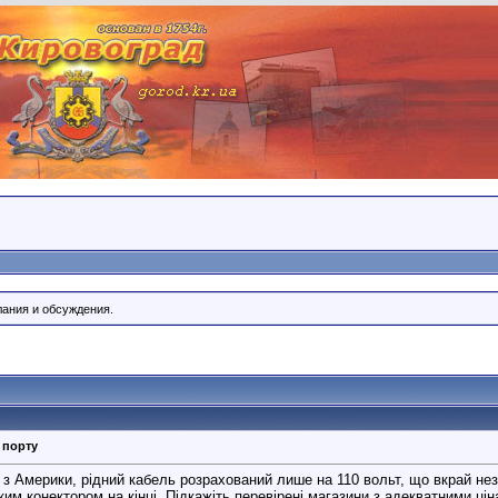
лания и обсуждения.
 порту
 з Америки, рідний кабель розрахований лише на 110 вольт, що вкрай нез
им конектором на кінці. Підкажіть перевірені магазини з адекватними цін