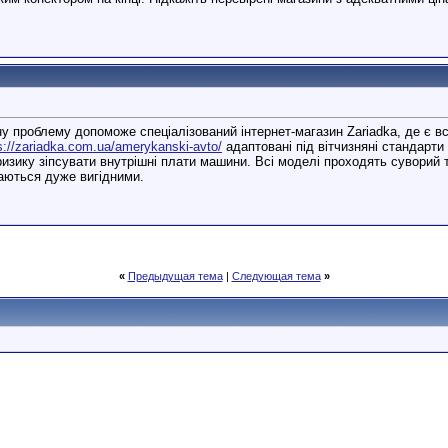
проблему допоможе спеціалізований інтернет-магазин Zariadka, де є все
s://zariadka.com.ua/amerykanski-avto/
адаптовані під вітчизняні стандарти
 ризику зіпсувати внутрішні плати машини. Всі моделі проходять суворий
шаються дуже вигідними.
«
Предыдущая тема
|
Следующая тема
»