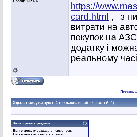
Сообщений: 607
https://www.mas
card.html
, і з 
витрати на авт
покупок на АЗС,
додатку і можн
реальному часі
«
Предыдущ
Здесь присутствуют: 1
(пользователей: 0 , гостей: 1)
Ваши права в разделе
Вы
не можете
создавать новые темы
Вы
не можете
отвечать в темах