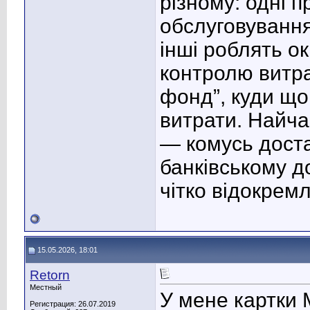
різному: одні 
обслуговування
інші роблять о
контролю витра
фонд”, куди що
витрати. Найча
— комусь доста
банківському д
чітко відокрем
15.05.2026, 18:01
Retorn
Местный
У мене картки
Регистрация: 26.07.2019