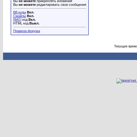
Вы
не можете
прикреплять вложения
Вы
не можете
редактировать свои сообщения
BB коды
Вкл.
Смайлы
Вкл.
[IMG]
код
Вкл.
HTML код
Выкл.
Правила форума
Текущее врем