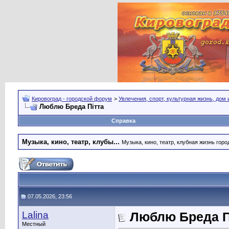
Кировоград - городской форум
>
Увлечения, спорт, культурная жизнь, дом
Люблю Бреда Пітта
Справка
Музыка, кино, театр, клубы...
Музыка, кино, театр, клубная жизнь город
07.05.2026, 23:56
Lalina
Люблю Бреда П
Местный