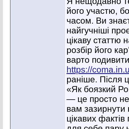
Я нещодавно те
його участю, б
часом. Ви знає
найгучніші про
цікаву статтю 
розбір його кар
варто подивити
https://coma.in
раніше. Після 
«Як боязкий Р
— це просто не
вам зазирнути 
цікавих фактів 
для себе пару 