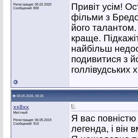
Привіт усім! О
Регистрация: 05.02.2020
Сообщений: 809
фільми з Бредо
його талантом. 
краще. Підкажіт
найбільш недо
подивитися з й
голлівудських х
08.05.2026, 00:26
хх8хх
Местный
Я вас повністю
Регистрация: 06.05.2019
Сообщений: 910
легенда, і він 