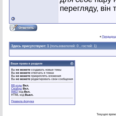
перегляду, він 
«
Предыдущ
Здесь присутствуют: 1
(пользователей: 0 , гостей: 1)
Ваши права в разделе
Вы
не можете
создавать новые темы
Вы
не можете
отвечать в темах
Вы
не можете
прикреплять вложения
Вы
не можете
редактировать свои сообщения
BB коды
Вкл.
Смайлы
Вкл.
[IMG]
код
Вкл.
HTML код
Выкл.
Правила форума
Текущее врем