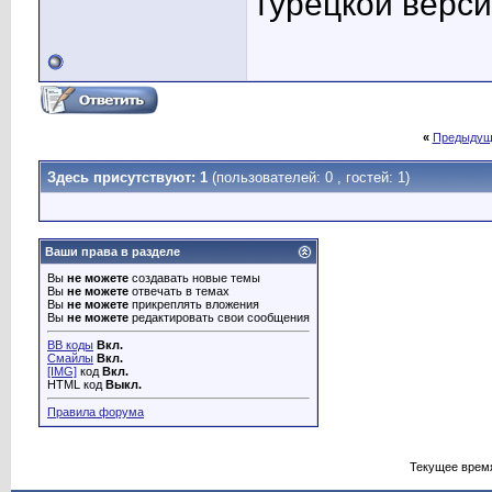
турецкой верси
«
Предыдущ
Здесь присутствуют: 1
(пользователей: 0 , гостей: 1)
Ваши права в разделе
Вы
не можете
создавать новые темы
Вы
не можете
отвечать в темах
Вы
не можете
прикреплять вложения
Вы
не можете
редактировать свои сообщения
BB коды
Вкл.
Смайлы
Вкл.
[IMG]
код
Вкл.
HTML код
Выкл.
Правила форума
Текущее врем