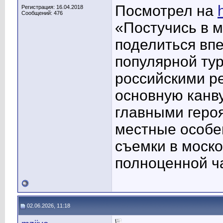
Посмотрел на
Регистрация: 16.04.2018
Сообщений: 476
«Постучись в м
поделиться вп
популярной тур
российскими р
основную канв
главными геро
местные особе
съемки в моско
полноценной ч
02.06.2026, 11:18