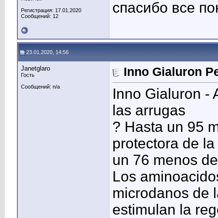
спасибо все по
Регистрация: 17.01.2020
Сообщений: 12
23.01.2020, 14:56
Janetglaro
Inno Gialuron P
Гость
Сообщений: n/a
Inno Gialuron - 
las arrugas
? Hasta un 95 m
protectora de la
un 76 menos de 
Los aminoacidos
microdanos de la
estimulan la reg