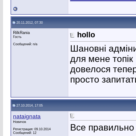
20.11.2012, 07:30
RilkRania
hollo
Гость
Сообщений: n/a
Шановні адміни
для мене топік 
довелося тепер
просто запитати
27.10.2014, 17:05
nataignata
Новичок
Все правильно 
Регистрация: 09.10.2014
Сообщений: 12