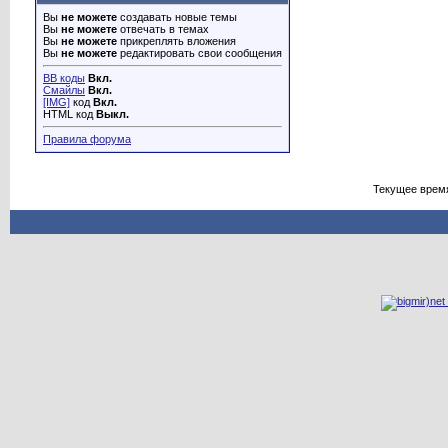
Вы
не можете
создавать новые темы
Вы
не можете
отвечать в темах
Вы
не можете
прикреплять вложения
Вы
не можете
редактировать свои сообщения
BB коды
Вкл.
Смайлы
Вкл.
[IMG]
код
Вкл.
HTML код
Выкл.
Правила форума
Текущее врем