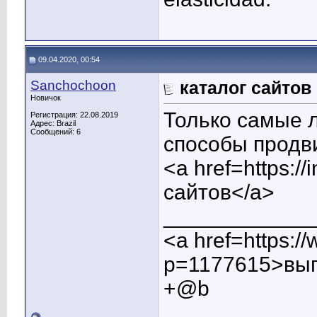
09.04.2020, 00:54
Sanchochoon
каталог сайтов
Новичок
Только самые 
Регистрация: 22.08.2019
Адрес: Brazil
Сообщений: 6
способы продв
<a href=https://
сайтов</a>
____________
<a href=https:/
p=1177615>выг
+@b