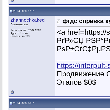
20.04.2020, 17:51
zhannochkaked
фгдс справка к
Пользователь
<a href=https:
Регистрация: 07.02.2020
Адрес: Russia
Сообщений: 33
РґР»СЏ РЅР°Р
РѕР±СѓС‡РµРЅ
____________
https://interpult
Продвижение С
Этапов $0$
23.04.2020, 06:31