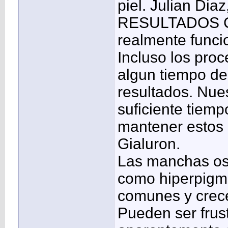
piel. Julian Dia
RESULTADOS C
realmente funci
Incluso los pro
algun tiempo de
resultados. Nue
suficiente tiemp
mantener estos 
Gialuron.
Las manchas os
como hiperpigm
comunes y crec
Pueden ser frust