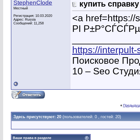
StephenClode
купить справку
Местный
<a href=https:
Регистрация: 10.03.2020
Адрес: Russia
Сообщений: 11,258
РІ Р±Р°СЃСЃР
____________
https://interpult
Поисковое Про
10 – Seo Студ
«
Предыдущ
Здесь присутствуют: 20
(пользователей: 0 , гостей: 20)
Ваши права в разделе