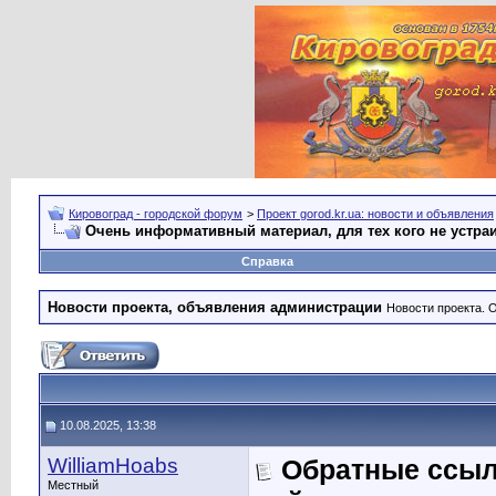
Кировоград - городской форум
>
Проект gorod.kr.ua: новости и объявления
Очень информативный материал, для тех кого не устра
Справка
Новости проекта, объявления администрации
Новости проекта. 
10.08.2025, 13:38
WilliamHoabs
Обратные ссыл
Местный