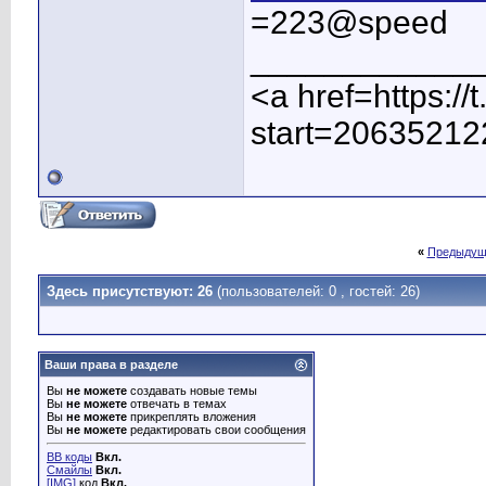
=223@speed
____________
<a href=https:/
start=20635212
«
Предыдущ
Здесь присутствуют: 26
(пользователей: 0 , гостей: 26)
Ваши права в разделе
Вы
не можете
создавать новые темы
Вы
не можете
отвечать в темах
Вы
не можете
прикреплять вложения
Вы
не можете
редактировать свои сообщения
BB коды
Вкл.
Смайлы
Вкл.
[IMG]
код
Вкл.