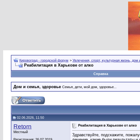
Кировоград - городской форум
>
Увлечения, спорт, культурная жизнь, дом
Реабилитация в Харькове от алко
Справка
Дом и семья, здоровье
Семья, дети, мой дом, здоровье...
02.06.2026, 11:50
Retorn
Реабилитация в Харькове от алко
Местный
Здравствуйте, подскажите, пожалу
лечение, какие были результаты и
Регистрация: 26.07.2019