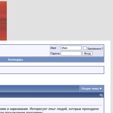
Имя
Запомнить?
Пароль
Календарь
Опции темы
#
1
изме и наркомании. Интересует опыт людей, которые проходили
сле прохождения программы.