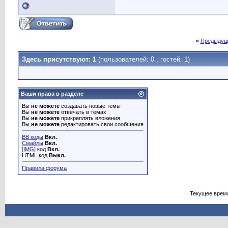
«
Предыдущ
Здесь присутствуют: 1
(пользователей: 0 , гостей: 1)
Ваши права в разделе
Вы
не можете
создавать новые темы
Вы
не можете
отвечать в темах
Вы
не можете
прикреплять вложения
Вы
не можете
редактировать свои сообщения
BB коды
Вкл.
Смайлы
Вкл.
[IMG]
код
Вкл.
HTML код
Выкл.
Правила форума
Текущее врем