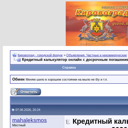
Кировоград - городской форум
>
Объявления. Частные и некоммерческие
Кредитный калькулятор онлайн с досрочным погашение
Справка
Обмен
Меняю шило в хорошем состоянии на мыло не б/у и т.п.
07.06.2026, 20:24
mahaleksmos
Кредитный кал
Местный