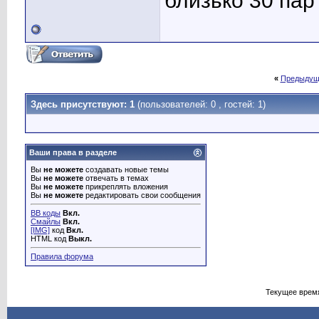
близько 30 пар 
«
Предыдущ
Здесь присутствуют: 1
(пользователей: 0 , гостей: 1)
Ваши права в разделе
Вы
не можете
создавать новые темы
Вы
не можете
отвечать в темах
Вы
не можете
прикреплять вложения
Вы
не можете
редактировать свои сообщения
BB коды
Вкл.
Смайлы
Вкл.
[IMG]
код
Вкл.
HTML код
Выкл.
Правила форума
Текущее врем