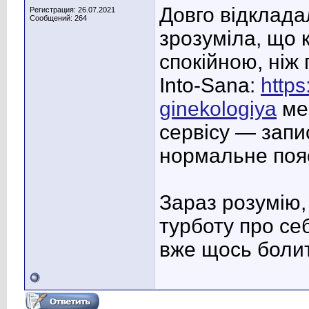
Довго відкладал
Регистрация: 26.07.2021
Сообщений: 264
зрозуміла, що 
спокійною, ніж 
Into-Sana:
https
ginekologiya
ме
сервісу — запис
нормальне пояс
Зараз розумію,
турботу про себ
вже щось болит