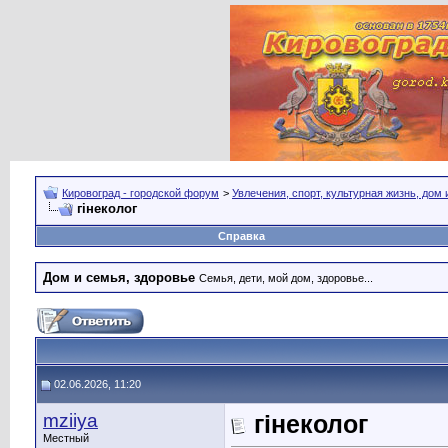
Кировоград - городской форум
>
Увлечения, спорт, культурная жизнь, дом
гінеколог
Справка
Дом и семья, здоровье
Семья, дети, мой дом, здоровье...
02.06.2026, 11:20
mziiya
гінеколог
Местный