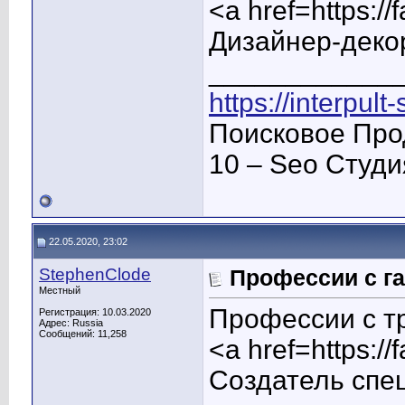
<a href=https:/
Дизайнер-деко
____________
https://interpult
Поисковое Про
10 – Seo Студ
22.05.2020, 23:02
StephenClode
Профессии с га
Местный
Профессии с т
Регистрация: 10.03.2020
Адрес: Russia
Сообщений: 11,258
<a href=https:/
Создатель спе