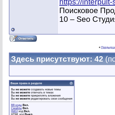
https://interpult
Поисковое Про
10 – Seo Студ
«
Предыдущ
Здесь присутствуют: 42
(п
Ваши права в разделе
Вы
не можете
создавать новые темы
Вы
не можете
отвечать в темах
Вы
не можете
прикреплять вложения
Вы
не можете
редактировать свои сообщения
BB коды
Вкл.
Смайлы
Вкл.
[IMG]
код
Вкл.
HTML код
Выкл.