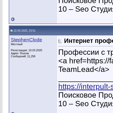
Поисковое Про
10 – Seo Студ
22.05.2020, 23:51
StephenClode
Интернет проф
Местный
Профессии с т
Регистрация: 10.03.2020
Адрес: Russia
Сообщений: 11,258
<a href=https:/
TeamLead</a>
____________
https://interpult
Поисковое Про
10 – Seo Студ