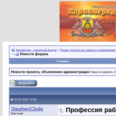
Кировоград - городской форум
>
Проект gorod.kr.ua: новости и объявления
Новости форума
Справка
Новости проекта, объявления администрации
Новости проекта. 
22.05.2020, 22:50
StephenClode
Профессия раб
Местный