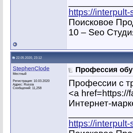
____________
https://interpult
Поисковое Про
10 – Seo Студ
22.05.2020, 23:12
StephenClode
Профессия обу
Местный
Профессии с т
Регистрация: 10.03.2020
Адрес: Russia
Сообщений: 11,258
<a href=https:/
Интернет-марк
____________
https://interpult