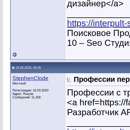
дизайнер</a>
____________
https://interpult
Поисковое Про
10 – Seo Студ
23.05.2020, 00:26
StephenClode
Профессии пер
Местный
Профессии с т
Регистрация: 10.03.2020
Адрес: Russia
Сообщений: 11,258
<a href=https:/
Разработчик A
____________