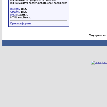
Вы
не можете
прикреплять вложения
Вы
не можете
редактировать свои сообщения
BB коды
Вкл.
Смайлы
Вкл.
[IMG]
код
Вкл.
HTML код
Выкл.
Правила форума
Текущее врем