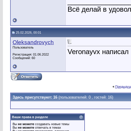
________________
Всё делай в удово
25.02.2026, 00:01
Oleksandrovych
Пользователь
Veronayvx написал 
Регистрация: 01.06.2022
Сообщений: 60
«
Предыдущ
Здесь присутствуют: 16
(пользователей: 0 , гостей: 16)
Ваши права в разделе
Вы
не можете
создавать новые темы
Вы
не можете
отвечать в темах