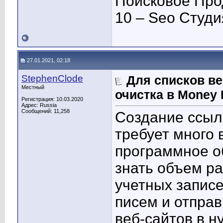
Поисковое Про
10 – Seo Студ
27.01.2021, 02:18
StephenClode
Для списков ве
Местный
очистка в Money 
Регистрация: 10.03.2020
Адрес: Russia
Сообщений: 11,258
Создание ссыло
требует много 
программное о
знать объем ра
учетных запис
писем и отправ
веб-сайтов в н