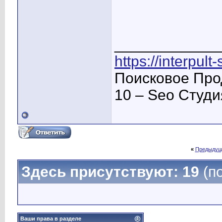
____________
https://interpult
Поисковое Про
10 – Seo Студ
«
Предыдущ
Здесь присутствуют: 19
(п
Ваши права в разделе