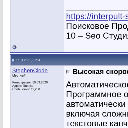
____________
https://interpult
Поисковое Про
10 – Seo Студ
27.01.2021, 01:51
StephenClode
Высокая скорос
Местный
Автоматическо
Регистрация: 10.03.2020
Адрес: Russia
Сообщений: 11,258
Программное 
автоматически
включая сложн
текстовые капч