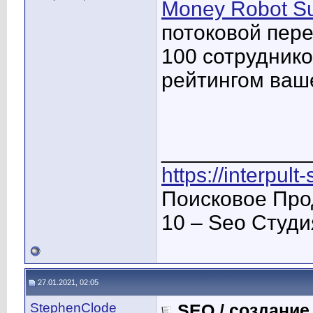
Money Robot Su
потоковой пере
100 сотрудник
рейтингом ваше
____________
https://interpult
Поисковое Про
10 – Seo Студ
27.01.2021, 02:05
StephenClode
SEO / создание