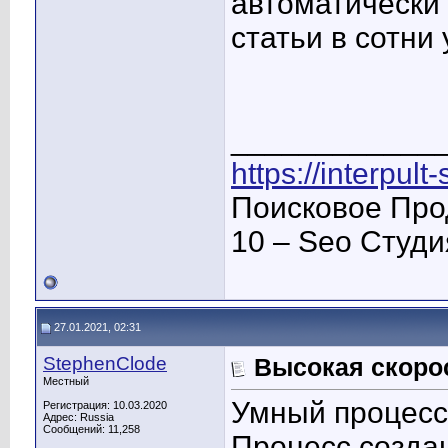
автоматически
статьи в сотни
____________
https://interpult
Поисковое Про
10 – Seo Студ
27.01.2021, 02:31
StephenClode
Высокая скорос
Местный
Умный процесс
Регистрация: 10.03.2020
Адрес: Russia
Сообщений: 11,258
Процесс созда