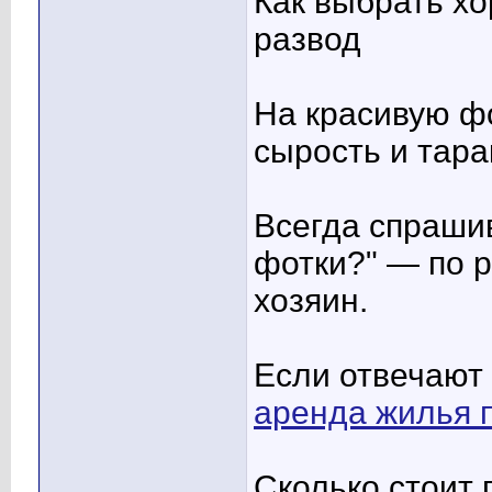
Как выбрать х
развод
На красивую фо
сырость и тара
Всегда спраши
фотки?" — по р
хозяин.
Если отвечают 
аренда жилья 
Сколько стоит 