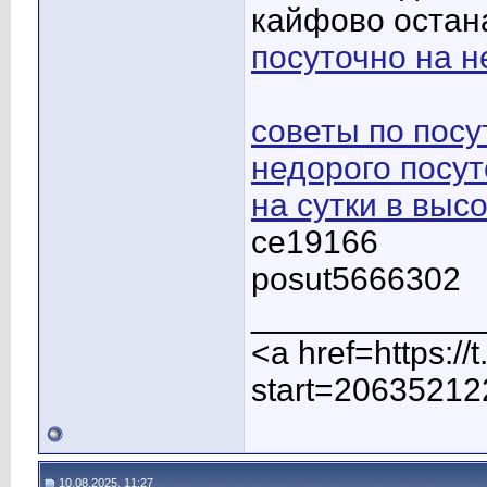
кайфово остан
посуточно на 
советы по пос
недорого посу
на сутки в выс
ce19166
posut5666302
____________
<a href=https:/
start=20635212
10.08.2025, 11:27