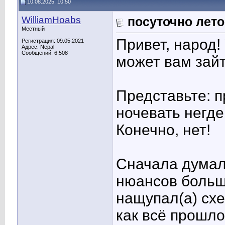
10.08.2025, 10:50
WilliamHoabs
посуточно лет
Местный
Привет, народ!
Регистрация: 09.05.2021
Адрес: Nepal
Сообщений: 6,508
может вам зайт
Представьте: п
ночевать негде
Конечно, нет!
Сначала думал(
нюансов больше
нащупал(а) схе
как всё прошл