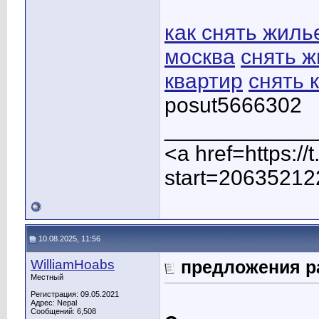
как снять жиль
москва
снять ж
квартир
снять 
posut5666302
____________
<a href=https:/
start=20635212
10.08.2025, 11:56
WilliamHoabs
предложения р
Местный
Регистрация: 09.05.2021
Адрес: Nepal
Сообщений: 6,508