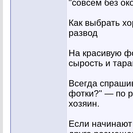
"совсем без око
Как выбрать х
развод
На красивую фо
сырость и тара
Всегда спраши
фотки?" — по р
хозяин.
Если начинают 