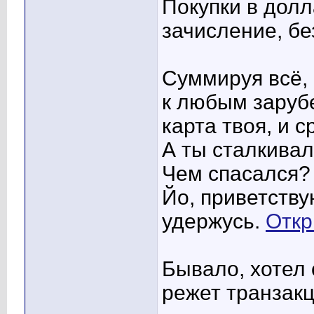
Покупки в долл
зачисление, бе
Суммируя всё,
к любым заруб
карта твоя, и с
А ты сталкивал
Чем спасался? 
Йо, приветству
удержусь.
Откр
Бывало, хотел 
режет транзак