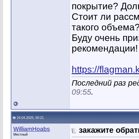
покрытие? Дол
Стоит ли расс
такого объема
Буду очень при
рекомендации!
https://flagman.
Последний раз ред
09:55
.
24.04.2025, 00:21
WilliamHoabs
закажите обра
Местный