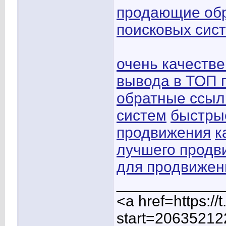
продающие обр
поисковых сис
очень качеств
вывода в ТОП 
обратные ссыл
систем
быстры
продвижения
к
лучшего продв
для продвижен
____________
<a href=https:/
start=20635212