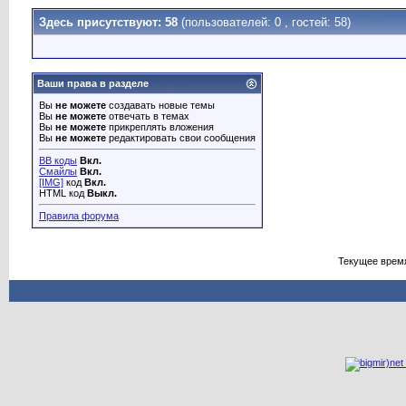
Здесь присутствуют: 58
(пользователей: 0 , гостей: 58)
Ваши права в разделе
Вы
не можете
создавать новые темы
Вы
не можете
отвечать в темах
Вы
не можете
прикреплять вложения
Вы
не можете
редактировать свои сообщения
BB коды
Вкл.
Смайлы
Вкл.
[IMG]
код
Вкл.
HTML код
Выкл.
Правила форума
Текущее врем