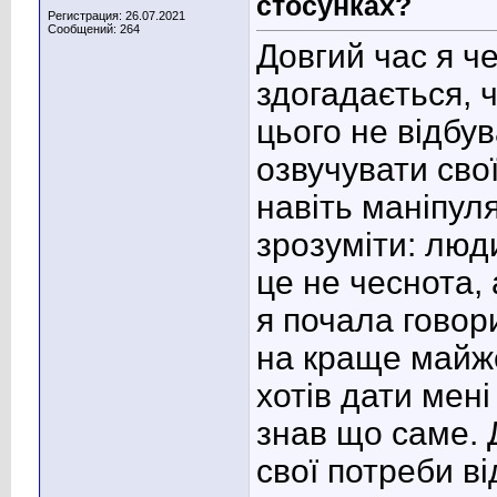
стосунках?
Регистрация: 26.07.2021
Сообщений: 264
Довгий час я ч
здогадається, 
цього не відбу
озвучувати сво
навіть маніпул
зрозуміти: люд
це не чеснота,
я почала говор
на краще майже
хотів дати мені
знав що саме. Д
свої потреби ві