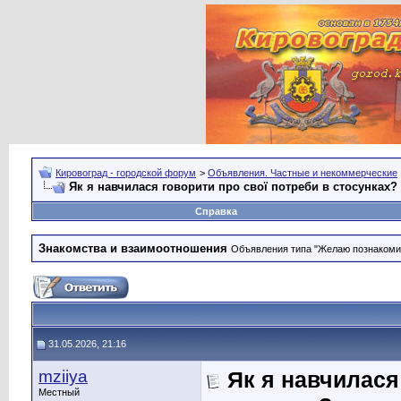
Кировоград - городской форум
>
Объявления. Частные и некоммерческие
Як я навчилася говорити про свої потреби в стосунках?
Справка
Знакомства и взаимоотношения
Объявления типа "Желаю познакомить
31.05.2026, 21:16
mziiya
Як я навчилася
Местный