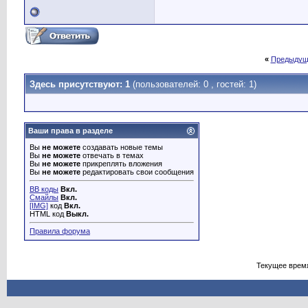
«
Предыдущ
Здесь присутствуют: 1
(пользователей: 0 , гостей: 1)
Ваши права в разделе
Вы
не можете
создавать новые темы
Вы
не можете
отвечать в темах
Вы
не можете
прикреплять вложения
Вы
не можете
редактировать свои сообщения
BB коды
Вкл.
Смайлы
Вкл.
[IMG]
код
Вкл.
HTML код
Выкл.
Правила форума
Текущее врем