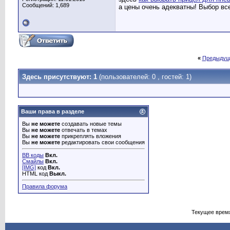
Сообщений: 1,689
а цены очень адекватны! Выбор вс
«
Предыдущ
Здесь присутствуют: 1
(пользователей: 0 , гостей: 1)
Ваши права в разделе
Вы
не можете
создавать новые темы
Вы
не можете
отвечать в темах
Вы
не можете
прикреплять вложения
Вы
не можете
редактировать свои сообщения
BB коды
Вкл.
Смайлы
Вкл.
[IMG]
код
Вкл.
HTML код
Выкл.
Правила форума
Текущее врем