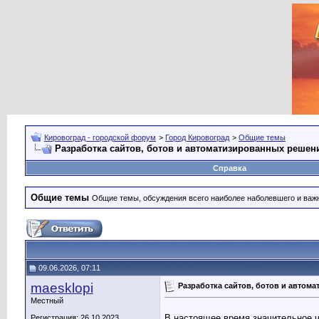
Кировоград - городской форум
>
Город Кировоград
>
Общие темы
Разработка сайтов, ботов и автоматизированных решен
Справка
Общие темы
Общие темы, обсуждения всего наиболее наболевшего и важн
09.06.2026, 07:11
maesklopi
Разработка сайтов, ботов и авто
Местный
В настоящее время значительное ч
Регистрация: 26.10.2023