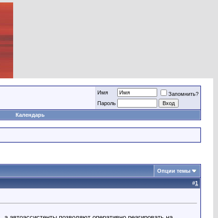
Имя
Запомнить?
Пароль
Календарь
Опции темы
#
1
, а автоассистенты позволяют оперативно реагировать на