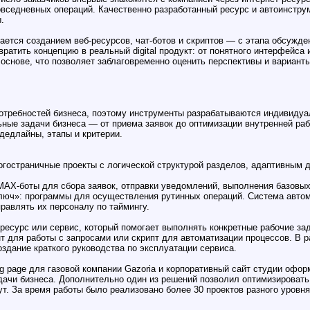
овседневных операций. Качественно разработанный ресурс и автоинстру
.
ется созданием веб-ресурсов, чат-ботов и скриптов — с этапа обсужден
евратить концепцию в реальный digital продукт: от понятного интерфейс
основе, что позволяет заблаговременно оценить перспективы и вариант
потребностей бизнеса, поэтому инструменты разрабатываются индивиду
ные задачи бизнеса — от приема заявок до оптимизации внутренней раб
дедлайны, этапы и критерии.
ногостраничные проекты с логической структурой разделов, адаптивным
и MAX-боты для сбора заявок, отправки уведомлений, выполнения базовы
ключ»: программы для осуществления рутинных операций. Система авто
равлять их персоналу по таймингу.
ресурс или сервис, который помогает выполнять конкретные рабочие за
нт для работы с запросами или скрипт для автоматизации процессов. В 
здание краткого руководства по эксплуатации сервиса.
g page для газовой компании Gazoria и корпоративный сайт студии офор
ачи бизнеса. Дополнительно один из решений позволил оптимизировать
ут. За время работы было реализовано более 30 проектов разного уровн