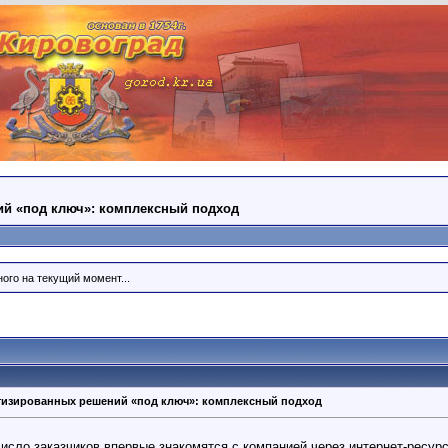
ий «под ключ»: комплексный подход
ого на текущий момент...
матизированных решений «под ключ»: комплексный подход
исло заказчиков впервые знакомятся с компанией через интернет-ресурс