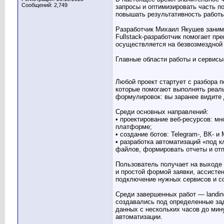
Сообщений: 2,749
запросы и оптимизировать часть п
повышать результативность работы
Разработчик Михаил Якушев занима
Fullstack-разработчик помогает пр
осуществляется на безвозмездной 
Главные области работы и сервисы
Любой проект стартует с разбора 
которые помогают выполнять реаль
формулировок: вы заранее видите 
Среди основных направлений:
• проектирование веб-ресурсов: м
платформе;
• создание ботов: Telegram-, ВК- 
• разработка автоматизаций «под 
файлов, формировать отчеты и отп
Пользователь получает на выходе 
и простой формой заявки, ассисте
подключение нужных сервисов и со
Среди завершенных работ — landin
создавались под определенные зад
данных с нескольких часов до мин
автоматизации.