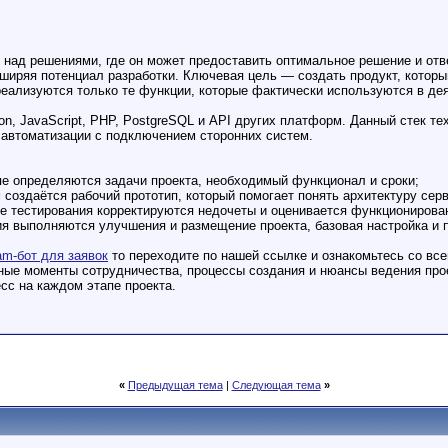
 над решениями, где он может предоставить оптимальное решение и отв
ширяя потенциал разработки. Ключевая цель — создать продукт, которы
еализуются только те функции, которые фактически используются в де
n, JavaScript, PHP, PostgreSQL и API других платформ. Данный стек те
в автоматизации с подключением сторонних систем.
апе определяются задачи проекта, необходимый функционал и сроки;
м создаётся рабочий прототип, который помогает понять архитектуру сер
ле тестирования корректируются недочеты и оценивается функционирован
ния выполняются улучшения и размещение проекта, базовая настройка и
ram-бот для заявок
то переходите по нашей ссылке и ознакомьтесь со все
ные моменты сотрудничества, процессы создания и нюансы ведения прое
есс на каждом этапе проекта.
«
Предыдущая тема
|
Следующая тема
»