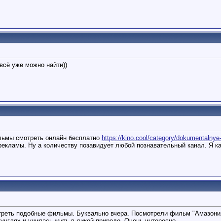
всё уже можно найти))
льмы смотреть онлайн бесплатно
https://kino.cool/category/dokumentalnye-
екламы. Ну а количеству позавидует любой познавательный канал. Я ка
треть подобные фильмы. Буквально вчера. Посмотрели фильм "Амазония.
унглях и училась жить в дикой природе. Очень интересно.