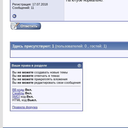
На ютубе нормально.
Регистрация: 17.07.2018
Сообщений: 11
Здесь присутствуют: 1
(пользователей: 0 , гостей: 1)
Ваши права в разделе
Вы
не можете
создавать новые темы
Вы
не можете
отвечать в темах
Вы
не можете
прикреплять вложения
Вы
не можете
редактировать свои сообщения
BB коды
Вкл.
Смайлы
Вкл.
[IMG]
код
Вкл.
HTML код
Выкл.
Правила форума