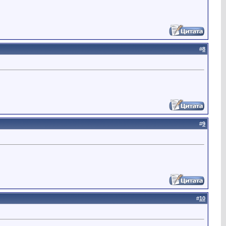
#
8
#
9
#
10