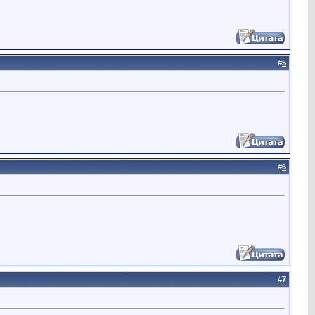
#
5
#
6
#
7