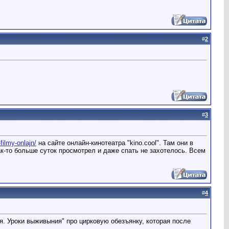
#
2
#
3
filmy-onlajn/
на сайте онлайн-кинотеатра "kino.cool". Там они в
к-то больше суток просмотрел и даже спать не захотелось. Всем
#
4
 Уроки выживыния" про цирковую обезъянку, которая после