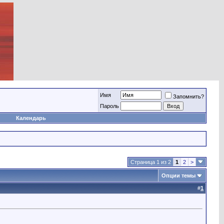
Имя
Запомнить?
Пароль
Календарь
Страница 1 из 2
1
2
>
Опции темы
#
1