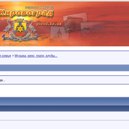
 и семья
>
Музыка, кино, театр, клубы...
а...